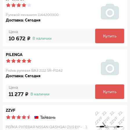
Рулевой механизм 1144200300
Доставка: Сегодня
Цена
Купить
10 672
В наличии
PILENGA
Рейка рулевая ВАЗ 2112 SR-P1142
Доставка: Сегодня
Цена
Купить
11 277
В наличии
ZZVF
Тайвань
РЕЙКА РУЛЕВАЯ NISSAN QASHQAI (J10) (07 - ...),