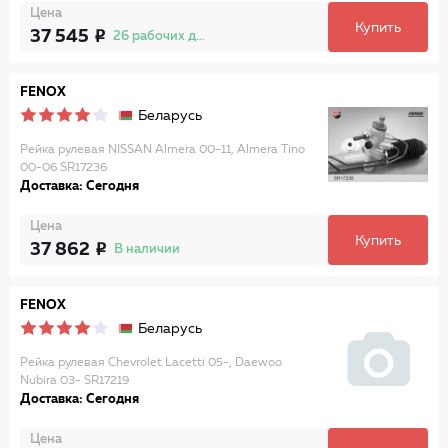
Цена
Купить
37 545
26 рабочих дней
FENOX
Беларусь
Рейка рулевая NISSAN Almera 00-11, Almera Tino
00-06 SR17236
Доставка: Сегодня
Цена
Купить
37 862
В наличии
FENOX
Беларусь
Рейка рулевая Chevrolet Lacetti 05-, Daewoo
Nubira 03- SR17219
Доставка: Сегодня
Цена