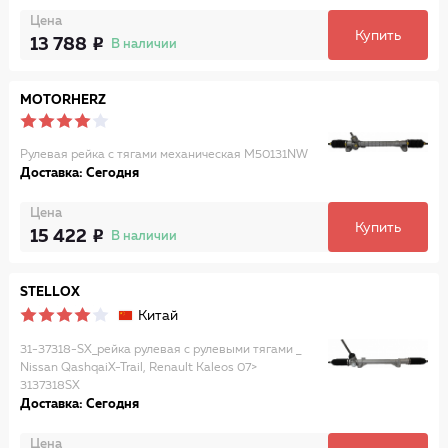
Цена
Купить
13 788
В наличии
MOTORHERZ
Рулевая рейка с тягами механическая M50131NW
Доставка: Сегодня
Цена
Купить
15 422
В наличии
STELLOX
Китай
31-37318-SX_рейка рулевая с рулевыми тягами _
Nissan QashqaiX-Trail, Renault Kaleos 07>
3137318SX
Доставка: Сегодня
Цена