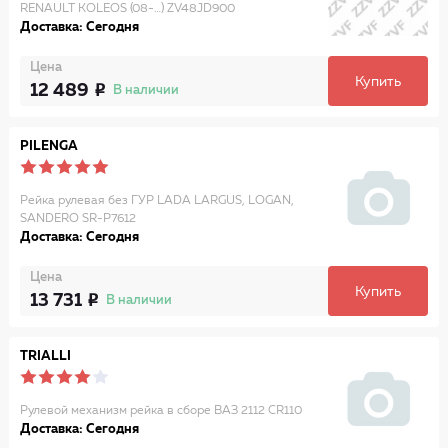
RENAULT KOLEOS (08-…) ZV48JD900
Доставка: Сегодня
Цена
Купить
12 489
В наличии
PILENGA
Рейка рулевая без ГУР LADA LARGUS, LOGAN,
SANDERO SR-P7612
Доставка: Сегодня
Цена
Купить
13 731
В наличии
TRIALLI
Рулевой механизм рейка в сборе ВАЗ 2112 CR110
Доставка: Сегодня