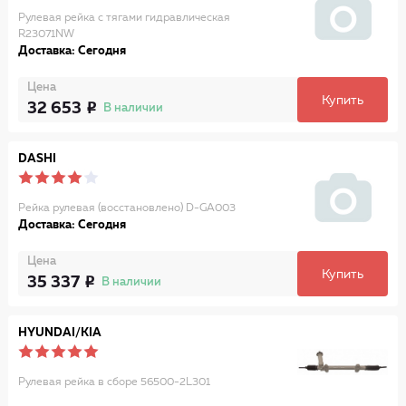
Рулевая рейка с тягами гидравлическая
R23071NW
Доставка: Сегодня
Цена
Купить
32 653
В наличии
DASHI
Рейка рулевая (восстановлено) D-GA003
Доставка: Сегодня
Цена
Купить
35 337
В наличии
HYUNDAI/KIA
Рулевая рейка в сборе 56500-2L301