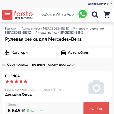
Для покупателей
Подбор в WhatsApp
Каталог
→
Автозапчасти MERCEDES-BENZ
→
Рулевое управление
MERCEDES-BENZ
→
Рулевая рейка MERCEDES-BENZ
Рулевая рейка для Mercedes-Benz
Категория
Автомобиль
Сортировка:
по цене
сроку доставки
PILENGA
Рейка рулевая ВАЗ 2108-21099 SR-P1141
Доставка: Сегодня
Цена
Купить
6 645
В наличии