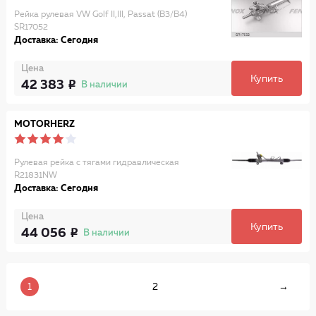
Рейка рулевая VW Golf II,III, Passat (B3/B4)
SR17052
Доставка: Сегодня
Цена
Купить
42 383
В наличии
MOTORHERZ
Рулевая рейка с тягами гидравлическая
R21831NW
Доставка: Сегодня
Цена
Купить
44 056
В наличии
1
2
→