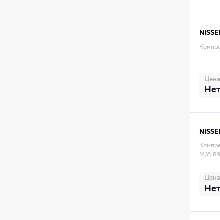
NISSE
Компре
Цена
Нет
NISSE
Компре
M/A 89
Цена
Нет