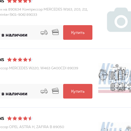
NS
н на 890634 Компрессор MERCEDES W163, 203, 211,
rinter (901-906) 89033
Купить
 в наличии
NS
ессор MERCEDES W220, W463 G400CDI 89039
Купить
 в наличии
NS
ссор OPEL ASTRA H, ZAFIRA B 89050