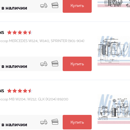
Купить
 в наличии
NS
ссор MERCEDES W124, W140, SPRINTER (901-904)
Купить
 в наличии
NS
ссор MB W204; W212; GLK (X204) 89200
Купить
 в наличии