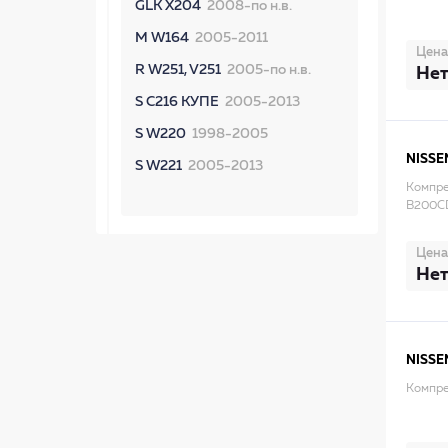
GLK X204
2008-по н.в.
M W164
2005-2011
Цена
R W251, V251
2005-по н.в.
Нет
S C216 КУПЕ
2005-2013
S W220
1998-2005
NISSE
S W221
2005-2013
Компре
B200C
Цена
Нет
NISSE
Компре