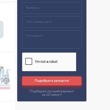
Подобрать запчасть!
Подберем лучший вариант
за 20 минут!