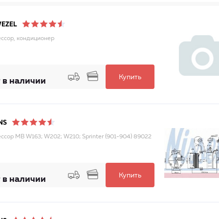
WEZEL
ссор, кондиционер
Купить
 в наличии
NS
ссор MB W163; W202; W210; Sprinter (901-904) 89022
Купить
 в наличии