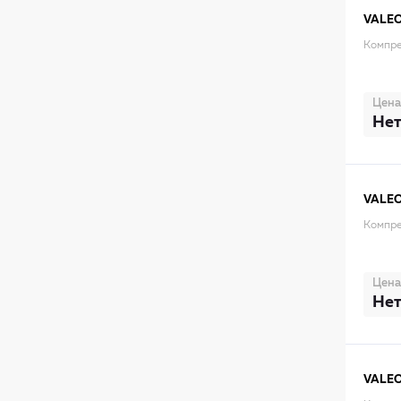
VALE
Компре
Цена
Нет
VALE
Компре
Цена
Нет
VALE