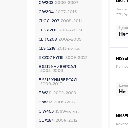
NISSE
C W203
2000-2007
Замене
C W204
2007-2015
220, Sp
CLC CL203
2008-2011
Цена
CLK A209
2002-2009
Нет
CLK C209
2002-2009
CLS C218
2011-по н.в.
E C207 КУПЕ
2009-2017
NISSE
E S211 УНИВЕРСАЛ
Компр
2002-2009
E S212 УНИВЕРСАЛ
2009-2017
Цена
Нет
E W211
2002-2009
E W212
2009-2017
G W463
1989-по н.в.
NISSE
GL X164
2006-2012
Компре