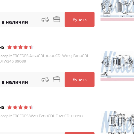
Купить
 в наличии
NS
ссор MERCEDES A160CDI-A200CDI W169, B180CDI-
DI W245 89089
Купить
 в наличии
NS
ссор MERCEDES W211 E280CDI-E320CDI 89090