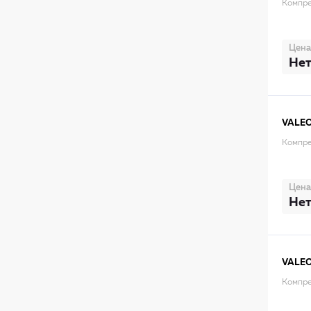
Компре
Цена
Нет
VALE
Компре
Цена
Нет
VALE
Компре