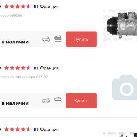
Франция
O
ссор 699298
Купить
 в наличии
Франция
O
ссор кондиционера 813137
Купить
 в наличии
Франция
O