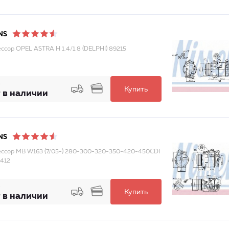
NS
ссор OPEL ASTRA H 1.4/1.8 (DELPHI) 89215
Купить
 в наличии
NS
ссор MB W163 (7/05-) 280-300-320-350-420-450CDI
412
Купить
 в наличии