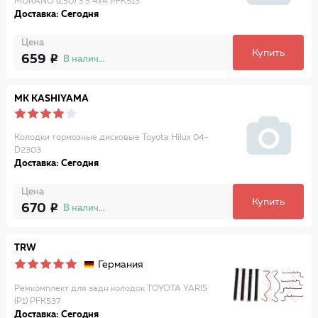
MURANO (Z50) 3.5 4x4 PFK513
Доставка: Сегодня
Цена
Купить
659
В наличии
MK KASHIYAMA
Колодки тормозные дисковые Toyota Hilux 04-
D2303
Доставка: Сегодня
Цена
Купить
670
В наличии
TRW
Германия
Ремкомплект для задн колодок TOYOTA YARIS
(P1) PFK537
Доставка: Сегодня