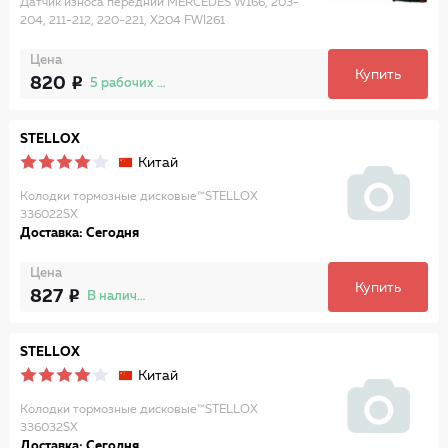
Датчик износа передний MERCEDES W166, 203-
204, 211-212, 220-221, X204 FWI261
Цена
Купить
820
5 рабочих дней
STELLOX
Китай
Колодки тормозные дисковые™STELLOX
336022SX
Доставка: Сегодня
Цена
Купить
827
В наличии
STELLOX
Китай
Колодки тормозные дисковые™STELLOX
336032SX
Доставка: Сегодня