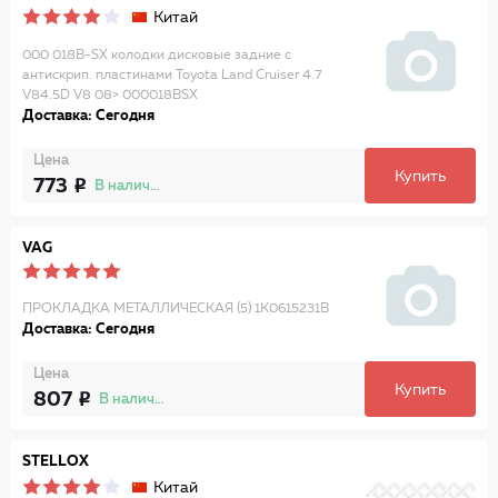
Китай
000 018B-SX колодки дисковые задние с
антискрип. пластинами Toyota Land Cruiser 4.7
V84.5D V8 08> 000018BSX
Доставка: Сегодня
Цена
Купить
773
В наличии
VAG
ПРОКЛАДКА МЕТАЛЛИЧЕСКАЯ (5) 1K0615231B
Доставка: Сегодня
Цена
Купить
807
В наличии
STELLOX
Китай