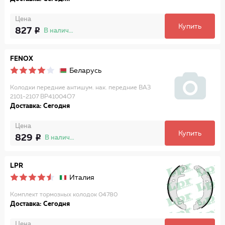
Цена
Купить
827
В наличии
FENOX
Беларусь
Колодки передние антишум. нак. передние ВАЗ
2101-2107 BP41004O7
Доставка: Сегодня
Цена
Купить
829
В наличии
LPR
Италия
Комплект тормозных колодок 04780
Доставка: Сегодня
Цена