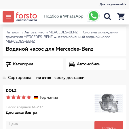
Для покупателей
Подбор в WhatsApp
Каталог
→
Автозапчасти MERCEDES-BENZ
→
Система охлаждения
двигателя MERCEDES-BENZ
→
Автомобильный водяной насос
MERCEDES-BENZ
Водяной насос для Mercedes-Benz
Категория
Автомобиль
Сортировка:
по цене
сроку доставки
DOLZ
Германия
Насос водяной M-237
Доставка: Завтра
Цена
Купить