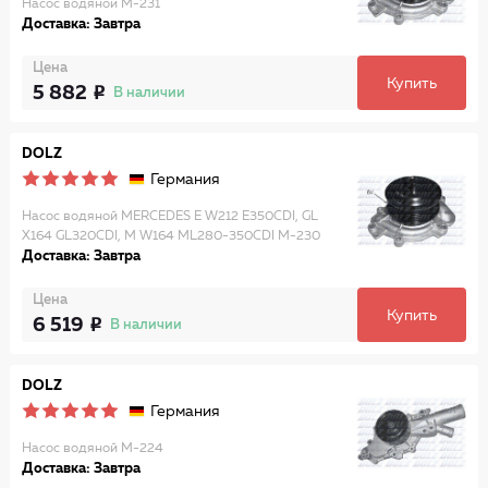
Насос водяной M-231
Доставка: Завтра
Цена
Купить
5 882
В наличии
DOLZ
Германия
Насос водяной MERCEDES E W212 E350CDI, GL
X164 GL320CDI, M W164 ML280-350CDI M-230
Доставка: Завтра
Цена
Купить
6 519
В наличии
DOLZ
Германия
Насос водяной M-224
Доставка: Завтра