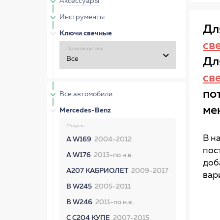
Аксессуары
Инструменты
Дл
Ключи свечные
св
Производитель
Дл
св
по
Все автомобили
ме
Mercedes-Benz
Модель
В н
A W169
2004-2012
пос
A W176
2013-по н.в.
доб
A207 КАБРИОЛЕТ
2009-2017
вар
B W245
2005-2011
B W246
2011-по н.в.
C C204 КУПЕ
2007-2015