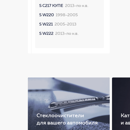
S C217 КУПЕ
2013-по н.в.
S W220
1998-2005
S W221
2005-2013
S W222
2013-по н.в.
Стеклоочистители
Кат
для вашего автомобиля
и а