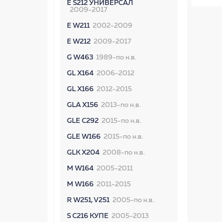
E S212 УНИВЕРСАЛ
2009-2017
E W211
2002-2009
E W212
2009-2017
G W463
1989-по н.в.
GL X164
2006-2012
GL X166
2012-2015
GLA X156
2013-по н.в.
GLE C292
2015-по н.в.
GLE W166
2015-по н.в.
GLK X204
2008-по н.в.
M W164
2005-2011
M W166
2011-2015
R W251, V251
2005-по н.в.
S C216 КУПЕ
2005-2013