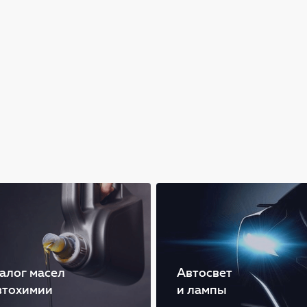
алог масел
Автосвет
втохимии
и лампы