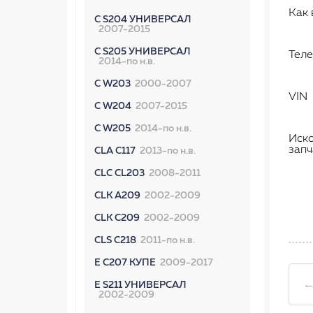
Как 
C S204 УНИВЕРСАЛ
2007-2015
C S205 УНИВЕРСАЛ
Тел
2014-по н.в.
C W203
2000-2007
VIN
C W204
2007-2015
C W205
2014-по н.в.
Иск
запч
CLA C117
2013-по н.в.
CLC CL203
2008-2011
CLK A209
2002-2009
CLK C209
2002-2009
CLS C218
2011-по н.в.
E C207 КУПЕ
2009-2017
←
E S211 УНИВЕРСАЛ
2002-2009