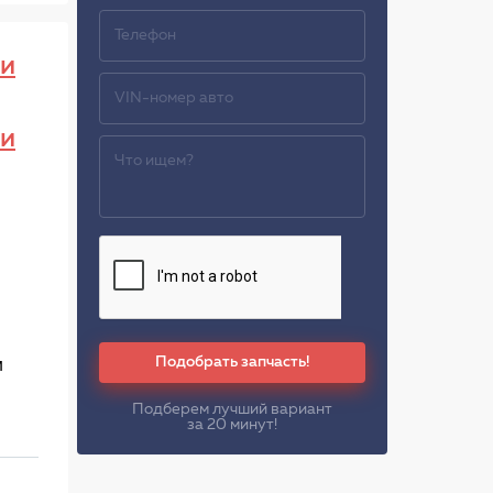
и
и
Подобрать запчасть!
м
Подберем лучший вариант
за 20 минут!