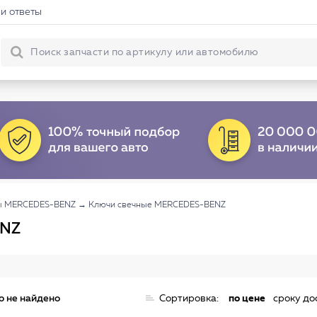
и ответы
ы MERCEDES-BENZ
→
Ключи свечные MERCEDES-BENZ
ENZ
о не найдено
Сортировка:
по цене
сроку до