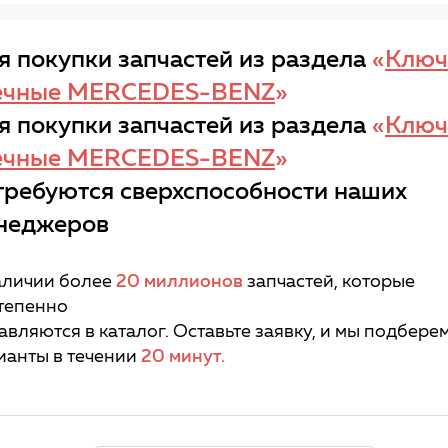
я покупки запчастей из раздела
«
Ключ
ечные MERCEDES-BENZ
»
я покупки запчастей из раздела
«
Ключ
ечные MERCEDES-BENZ
»
требуются сверхспособности наших
неджеров
аличии более
20 миллионов
запчастей, которые
тепенно
авляются в каталог. Оставьте заявку, и мы подбере
ианты в течении
20 минут.