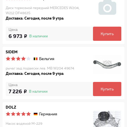
Диск тормозной передний MERCEDES W204,
W212 DF4863S
Доставка: Сегодня, после 9 утра
Цена
Купить
6 973
В наличии
SIDEM
Бельгия
рычаг зад.подвески лев. MB W204 49674
Доставка: Сегодня, после 9 утра
Цена
Купить
7 226
В наличии
DOLZ
Германия
Насос водяной M-229