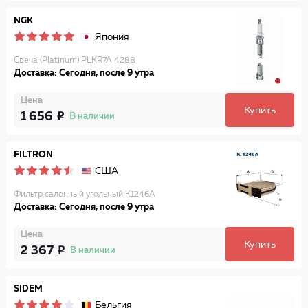
NGK
Япония
Свеча (Platinum) PLKR7A 4288
Доставка: Сегодня, после 9 утра
Цена
Купить
1 656
В наличии
FILTRON
США
Фильтр салонный угольный K1246A
Доставка: Сегодня, после 9 утра
Цена
Купить
2 367
В наличии
SIDEM
Бельгия