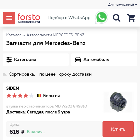
Для покупателей
Подбор в WhatsApp
Каталог
→
Автозапчасти MERCEDES-BENZ
Запчасти для Mercedes-Benz
Категория
Автомобиль
Сортировка:
по цене
сроку доставки
SIDEM
Бельгия
втулка пер.стабилизатора MB W203 849810
Доставка: Сегодня, после 9 утра
Цена
Купить
616
В наличии