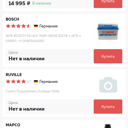
Купить
14 995
В наличии
BOSCH
Германия
АКБ BOSCH S4/12V 74Ah 680A (D278 x d175 x
h190) (- +) 0092S40080
Цена
Купить
Нет в наличии
RUVILLE
Германия
Снято Подшипник ступицы 5148
Цена
Купить
Нет в наличии
MAPCO