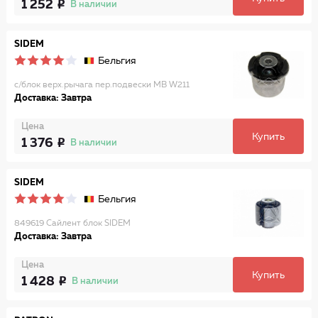
1 252
В наличии
SIDEM
Бельгия
с/блок верх.рычага пер.подвески MB W211
Доставка: Завтра
Цена
Купить
1 376
В наличии
SIDEM
Бельгия
849619 Сайлент блок SIDEM
Доставка: Завтра
Цена
Купить
1 428
В наличии