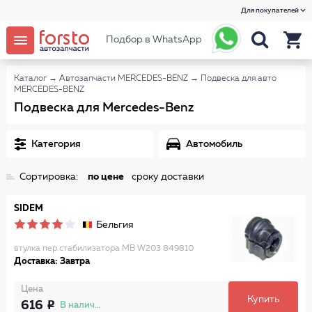
Для покупателей
Подбор в WhatsApp
Каталог
→
Автозапчасти MERCEDES-BENZ
→
Подвеска для авто
MERCEDES-BENZ
Подвеска для Mercedes-Benz
Категория
Автомобиль
Сортировка:
по цене
сроку доставки
SIDEM
Бельгия
втулка пер.стабилизатора MB W203 849810
Доставка: Завтра
Цена
Купить
616
В наличии