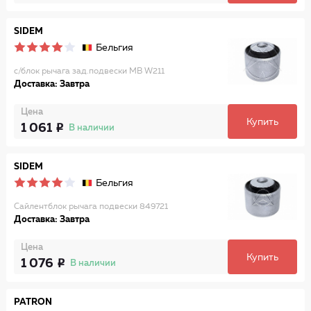
SIDEM
Бельгия
с/блок рычага зад.подвески MB W211
Доставка: Завтра
Цена
Купить
1 061
В наличии
SIDEM
Бельгия
Сайлентблок рычага подвески 849721
Доставка: Завтра
Цена
Купить
1 076
В наличии
PATRON