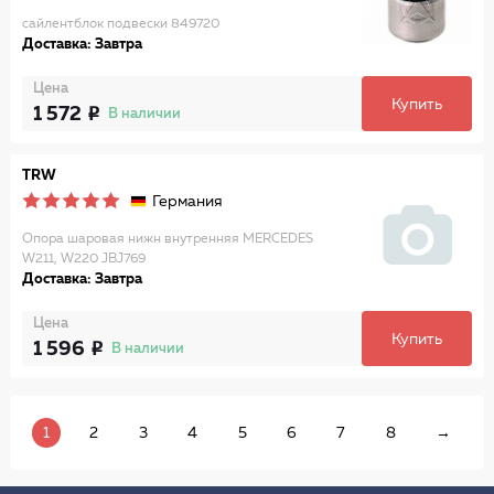
сайлентблок подвески 849720
Доставка: Завтра
Цена
Купить
1 572
В наличии
TRW
Германия
Опора шаровая нижн внутренняя MERCEDES
W211, W220 JBJ769
Доставка: Завтра
Цена
Купить
1 596
В наличии
1
2
3
4
5
6
7
8
→