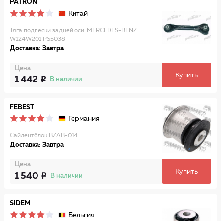
PATRON
Китай
Тяга подвески задней оси_MERCEDES-BENZ:
W124W201 PS5038
Доставка: Завтра
Цена
Купить
1 442
В наличии
FEBEST
Германия
Сайлентблок BZAB-014
Доставка: Завтра
Цена
Купить
1 540
В наличии
SIDEM
Бельгия