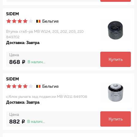
SIDEM
Бельгия
Втулка стаб-ра MB W124, 201, 202, 203, 210
849702
Доставка: Завтра
Цена
Купить
868
В наличии
SIDEM
Бельгия
с/блок рычага зад.подвески MB W211 849708
Доставка: Завтра
Цена
Купить
882
В наличии