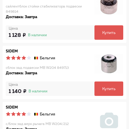
сайлентблок стойки стабилизатора подвески
849814
Доставка: Завтра
Цена
Купить
1 128
В наличии
SIDEM
Бельгия
сблок зад.подвески MB W204 849713
Доставка: Завтра
Цена
Купить
1 140
В наличии
SIDEM
Бельгия
с/блок зад.верх.рычага MB W204/212