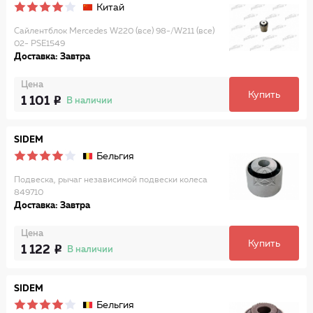
Китай
Сайлентблок Mercedes W220 (все) 98-/W211 (все)
02- PSE1549
Доставка: Завтра
Цена
Купить
1 101
В наличии
SIDEM
Бельгия
Подвеска, рычаг независимой подвески колеса
849710
Доставка: Завтра
Цена
Купить
1 122
В наличии
SIDEM
Бельгия