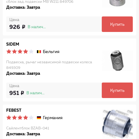
сблок зад.подвески MB W211 849706
Доставка: Завтра
Цена
Купить
926
В наличии
SIDEM
Бельгия
Подвеска, рычаг независимой подвески колеса
849309
Доставка: Завтра
Цена
Купить
951
В наличии
FEBEST
Германия
Сайлентблок BZAB-041
Доставка: Завтра