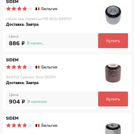
SIDEM
Бельгия
с/блок зад.подвески MB W211 849707
Доставка: Завтра
Цена
Купить
886
В наличии
SIDEM
Бельгия
849703 Сайлент блок SIDEM
Доставка: Завтра
Цена
Купить
904
В наличии
SIDEM
Бельгия