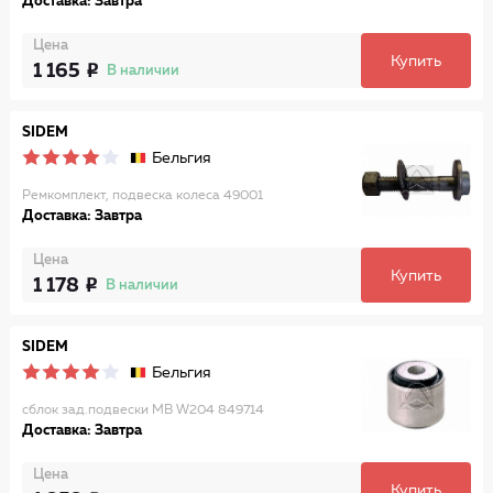
Доставка: Завтра
Цена
Купить
1 165
В наличии
SIDEM
Бельгия
Ремкомплект, подвеска колеса 49001
Доставка: Завтра
Цена
Купить
1 178
В наличии
SIDEM
Бельгия
сблок зад.подвески MB W204 849714
Доставка: Завтра
Цена
Купить