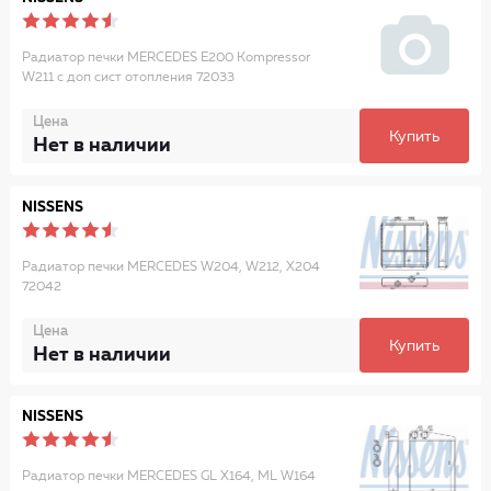
Радиатор печки MERCEDES E200 Kompressor
W211 с доп сист отопления 72033
Цена
Купить
Нет в наличии
NISSENS
Радиатор печки MERCEDES W204, W212, X204
72042
Цена
Купить
Нет в наличии
NISSENS
Радиатор печки MERCEDES GL X164, ML W164