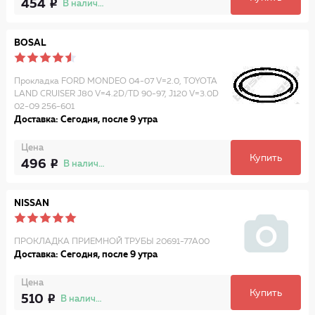
454
В наличии
BOSAL
Прокладка FORD MONDEO 04-07 V=2.0, TOYOTA
LAND CRUISER J80 V=4.2D/TD 90-97, J120 V=3.0D
02-09 256-601
Доставка: Сегодня, после 9 утра
Цена
Купить
496
В наличии
NISSAN
ПРОКЛАДКА ПРИЕМНОЙ ТРУБЫ 20691-77A00
Доставка: Сегодня, после 9 утра
Цена
Купить
510
В наличии