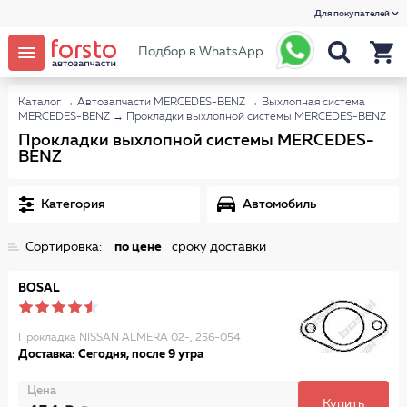
Для покупателей
Подбор в WhatsApp
Каталог
→
Автозапчасти MERCEDES-BENZ
→
Выхлопная система
MERCEDES-BENZ
→
Прокладки выхлопной системы MERCEDES-BENZ
Прокладки выхлопной системы MERCEDES-
BENZ
Категория
Автомобиль
Сортировка:
по цене
сроку доставки
BOSAL
Прокладка NISSAN ALMERA 02-, 256-054
Доставка: Сегодня, после 9 утра
Цена
Купить