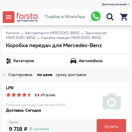
Для покупателей
Подбор в WhatsApp
Каталог
→
Автозапчасти MERCEDES-BENZ
→
Трансмиссия
MERCEDES-BENZ
→
Коробка передач MERCEDES-BENZ
Коробка передач для Mercedes-Benz
Категория
Автомобиль
Сортировка:
по цене
сроку доставки
LPR
Италия
Рабочий цилиндр сцепления 3484
Доставка: Сегодня
Цена
Купить
9 718
В наличии