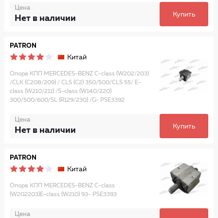
Цена
Купить
Нет в наличии
PATRON
Китай
Опора КПП MERCEDES-BENZ C-class (W202/203)
/CLK (C208/209) / CLS (C2) 350/500/CLS 55/ E-
class (W210/211) /S-class (W140/220)
300/500/600/SL (R129/230) /G- PSE3392
Цена
Купить
Нет в наличии
PATRON
Китай
Опора КПП MERCEDES-BENZ C-class
(W202203)E-class (W210) 93- PSE3393
Цена