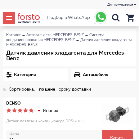
Для покупателей
Подбор в WhatsApp
Каталог
→
Автозапчасти MERCEDES-BENZ
→
Система
кондиционирования MERCEDES-BENZ
→
Датчик давления хладагента
MERCEDES-BENZ
Датчик давления хладагента для Mercedes-
Benz
Категория
Автомобиль
Сортировка:
по цене
сроку доставки
DENSO
Япония
Датчик давления кондиционера DPS17003
Цена
Купить