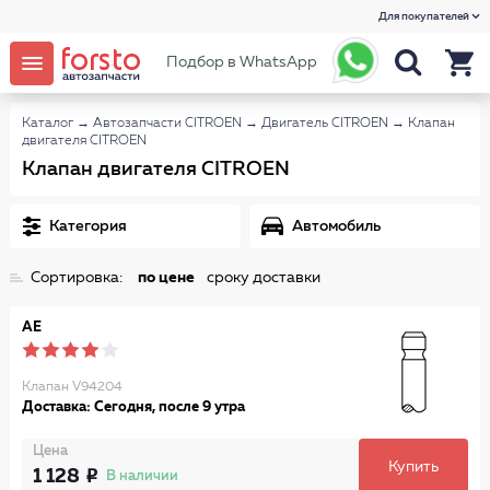
Для покупателей
Подбор в WhatsApp
Каталог
→
Автозапчасти CITROEN
→
Двигатель CITROEN
→
Клапан
двигателя CITROEN
Клапан двигателя CITROEN
Категория
Автомобиль
Сортировка:
по цене
сроку доставки
AE
Клапан V94204
Доставка: Сегодня, после 9 утра
Цена
Купить
1 128
В наличии