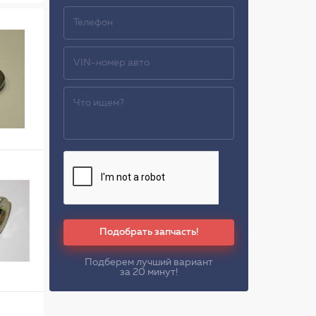
Подобрать запчасть!
Подберем лучший вариант
за 20 минут!