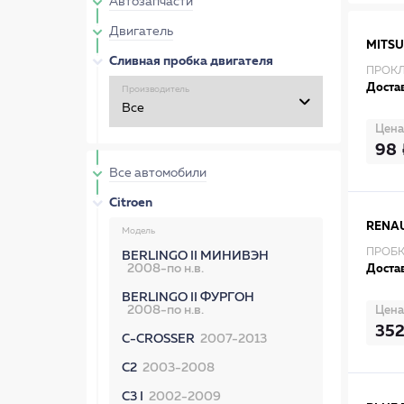
Автозапчасти
Двигатель
MITSU
Сливная пробка двигателя
ПРОКЛ
Достав
Производитель
Цена
98
Все автомобили
Citroen
RENA
Модель
ПРОБК
BERLINGO II МИНИВЭН
2008-по н.в.
Достав
BERLINGO II ФУРГОН
2008-по н.в.
Цена
35
C-CROSSER
2007-2013
C2
2003-2008
C3 I
2002-2009