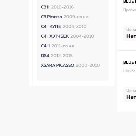
BLUE 
C3 II
2010-2016
Пробк
C3 Picasso
2009-по н.в.
C4 I КУПЕ
2004-2010
Цена
Нет
C4 I ХЭТЧБЕК
2004-2010
C4 II
2011-по н.в.
DS4
2012-2015
BLUE 
XSARA PICASSO
2000-2010
Шайба
Цена
Нет