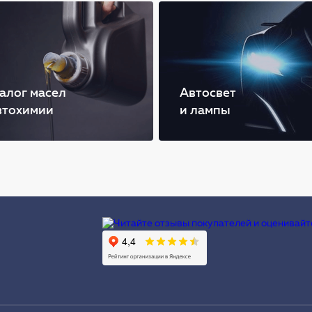
алог масел
Автосвет
втохимии
и лампы
Ы