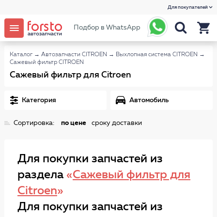
Для покупателей
Подбор в WhatsApp
Каталог
→
Автозапчасти CITROEN
→
Выхлопная система CITROEN
→
Сажевый фильтр CITROEN
Сажевый фильтр для Citroen
Категория
Автомобиль
Сортировка:
по цене
сроку доставки
Для покупки запчастей из
раздела
«
Сажевый фильтр для
Citroen
»
Для покупки запчастей из