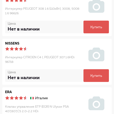
Интеркулер PEUGEOT 308 1.6 (110кВт), 3008, 5008
1.6 96626
Цена
Купить
Нет в наличии
NISSENS
Интеркулер CITROEN C4 I, PEUGEOT 307 1.6HDi
96718
Цена
Купить
Нет в наличии
ERA
Италия
Клапан управления ЕГР (EGR) N Ulysse PSA
407,807,C5 2.0-2.2 HDi