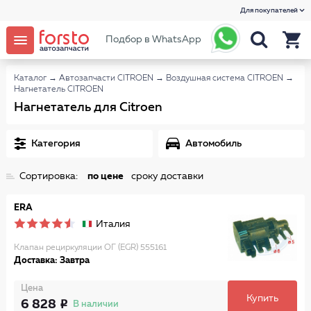
Для покупателей
Подбор в WhatsApp
Каталог
→
Автозапчасти CITROEN
→
Воздушная система CITROEN
→
Нагнетатель CITROEN
Нагнетатель для Citroen
Категория
Автомобиль
Сортировка:
по цене
сроку доставки
ERA
Италия
Клапан рециркуляции ОГ (EGR) 555161
Доставка: Завтра
Цена
Купить
6 828
В наличии