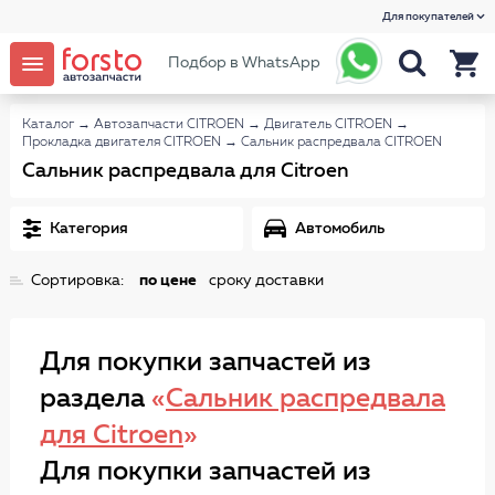
Для покупателей
Подбор в WhatsApp
Каталог
→
Автозапчасти CITROEN
→
Двигатель CITROEN
→
Прокладка двигателя CITROEN
→
Сальник распредвала CITROEN
Сальник распредвала для Citroen
Категория
Автомобиль
Сортировка:
по цене
сроку доставки
Для покупки запчастей из
раздела
«
Сальник распредвала
для Citroen
»
Для покупки запчастей из