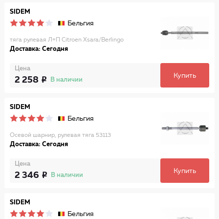
SIDEM
Бельгия
тяга рулевая Л=П Citroen Xsara/Berlingo
Доставка: Сегодня
Цена
Купить
2 258
В наличии
SIDEM
Бельгия
Осевой шарнир, рулевая тяга 53113
Доставка: Сегодня
Цена
Купить
2 346
В наличии
SIDEM
Бельгия