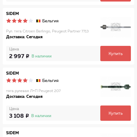
SIDEM
Бельгия
Рул. тяга Citroen Berlingo, Peugeot Partner 7713
Доставка: Сегодня
Цена
Купить
2 997
В наличии
SIDEM
Бельгия
тяга рулевая Л=П Peugeot 207
Доставка: Сегодня
Цена
Купить
3 108
В наличии
SIDEM