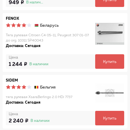
Купить
949
В наличии
FENOX
Беларусь
Тяга рулевая Citroen C4 05-11, Peugeot 307 01-07
до org. 10311 SP40043
Доставка: Сегодня
Цена
Купить
1 244
В наличии
SIDEM
Бельгия
тяга рулевая XsaraBerlingo 2.0 HDi 7737
Доставка: Сегодня
Цена
Купить
2 240
В наличии