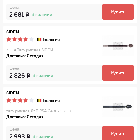
Цена
Купить
2 681
В наличии
SIDEM
Бельгия
71014 Тяга рулевая SIDEM
Доставка: Сегодня
Цена
Купить
2 826
В наличии
SIDEM
Бельгия
тяга рулевая Л=П PSA C4307 53019
Доставка: Сегодня
Цена
Купить
2 993
В наличии