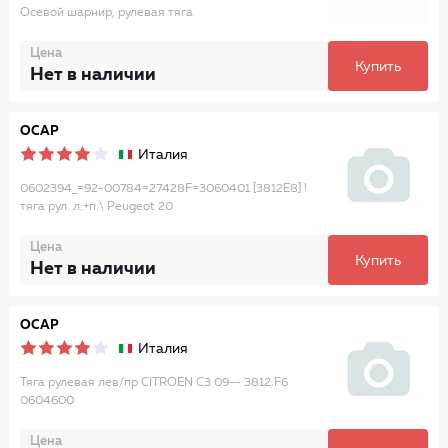
Осевой шарнир, рулевая тяга
Цена
Купить
Нет в наличии
OCAP
Италия
0602394_=92-00784=27428F=3060401 [3812E8] !
тяга рул. л.+п.\ Peugeot 20
Цена
Купить
Нет в наличии
OCAP
Италия
Тяга рулевая лев/пр CITROEN C3 09-- 3812.F6
0604600
Цена