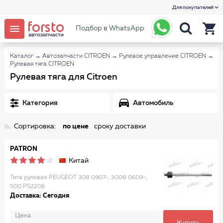
Для покупателей
Подбор в WhatsApp
Каталог
→
Автозапчасти CITROEN
→
Рулевое управление CITROEN
→
Рулевая тяга CITROEN
Рулевая тяга для Citroen
Категория
Автомобиль
Сортировка:
по цене
сроку доставки
PATRON
Китай
Тяга рулевая PEUGEOT 308 0907-, 3008 0609-,
500 PS2206
Доставка: Сегодня
Цена