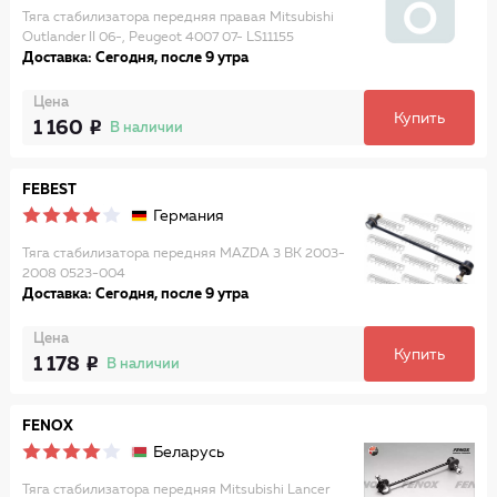
Тяга стабилизатора передняя правая Mitsubishi
Outlander II 06-, Peugeot 4007 07- LS11155
Доставка: Сегодня, после 9 утра
Цена
Купить
1 160
В наличии
FEBEST
Германия
Тяга стабилизатора передняя MAZDA 3 BK 2003-
2008 0523-004
Доставка: Сегодня, после 9 утра
Цена
Купить
1 178
В наличии
FENOX
Беларусь
Тяга стабилизатора передняя Mitsubishi Lancer