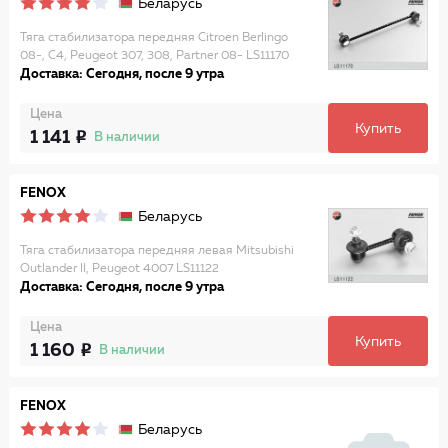
Беларусь
Тяга стабилизатора передняя Citroen Berlingo
08-, C4, Peugeot 307, 308, Partner 08- LS11170
Доставка: Сегодня, после 9 утра
Цена
Купить
1 141
В наличии
FENOX
Беларусь
Тяга стабилизатора передняя левая Mitsubishi
Outlander II, Peugeot 4007 LS11122
Доставка: Сегодня, после 9 утра
Цена
Купить
1 160
В наличии
FENOX
Беларусь