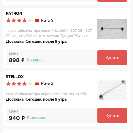
PATRON
Китай
Тяга стабилизатора левая PEUGEOT: 207 06-, 207
CC 07-, 207 SW 07- (с.п. детали Турция) PS4369L
Доставка: Сегодня, после 9 утра
Цена
Купить
898
В наличии
STELLOX
Китай
тяга стабилизатора переднего л.+п. 5601975SX
Доставка: Сегодня, после 9 утра
Цена
Купить
940
В наличии