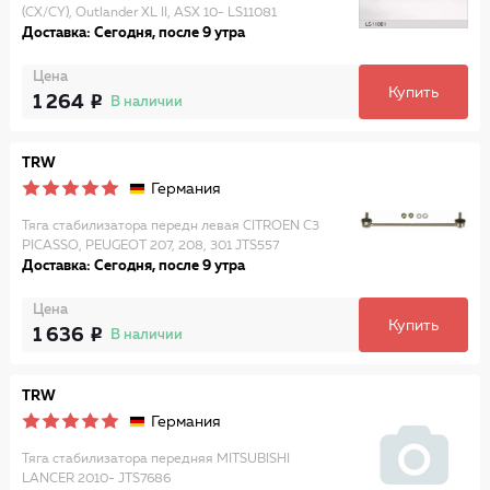
(CX/CY), Outlander XL II, ASX 10- LS11081
Доставка: Сегодня, после 9 утра
Цена
Купить
1 264
В наличии
TRW
Германия
Тяга стабилизатора передн левая CITROEN C3
PICASSO, PEUGEOT 207, 208, 301 JTS557
Доставка: Сегодня, после 9 утра
Цена
Купить
1 636
В наличии
TRW
Германия
Тяга стабилизатора передняя MITSUBISHI
LANCER 2010- JTS7686