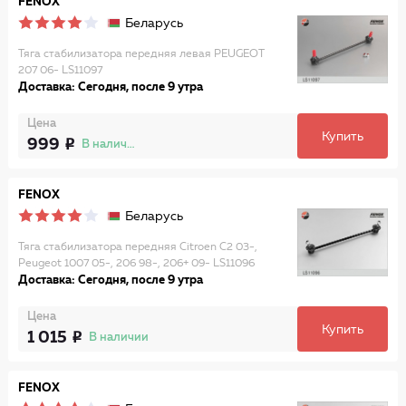
FENOX
Беларусь
Тяга стабилизатора передняя левая PEUGEOT
207 06- LS11097
Доставка: Сегодня, после 9 утра
Цена
Купить
999
В наличии
FENOX
Беларусь
Тяга стабилизатора передняя Citroen C2 03-,
Peugeot 1007 05-, 206 98-, 206+ 09- LS11096
Доставка: Сегодня, после 9 утра
Цена
Купить
1 015
В наличии
FENOX