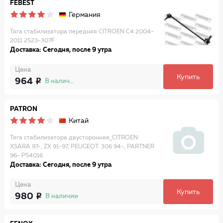
FEBEST
Германия
Тяга стабилизатора передняя CITROEN C4 2004­
2011 2523-307F
Доставка: Сегодня, после 9 утра
Цена
Купить
964
В наличии
PATRON
Китай
Тяга стабилизатора двусторонняя_CITROEN:
XSARA 97-, ZX 91-97, PEUGEOT: 306 94-, PARTNER
96- PS4016
Доставка: Сегодня, после 9 утра
Цена
Купить
980
В наличии