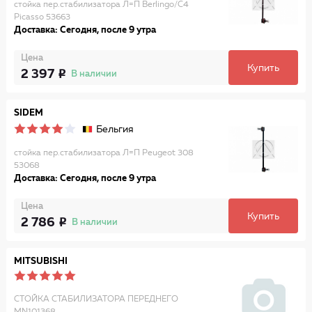
стойка пер.стабилизатора Л=П Berlingo/C4
Picasso 53663
Доставка: Сегодня, после 9 утра
Цена
Купить
2 397
В наличии
SIDEM
Бельгия
стойка пер.стабилизатора Л=П Peugeot 308
53068
Доставка: Сегодня, после 9 утра
Цена
Купить
2 786
В наличии
MITSUBISHI
СТОЙКА СТАБИЛИЗАТОРА ПЕРЕДНЕГО