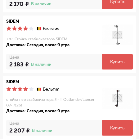
Купить
2 170
В наличии
SIDEM
Бельгия
7761 Стойка стабилизатора SIDEM
Доставка: Сегодня, после 9 утра
Цена
Купить
2 183
В наличии
SIDEM
Бельгия
стойка пер.стабилизатора Л=П Outlander/Lancer
07- 71261
Доставка: Сегодня, после 9 утра
Цена
Купить
2 207
В наличии