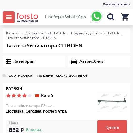
Для покупателей
Подбор в WhatsApp
Каталог
→
Автозапчасти CITROEN
→
Подвеска для авто CITROEN
→
Тяга стабилизатора CITROEN
Тяга стабилизатора CITROEN
Категория
Автомобиль
Сортировка:
по цене
сроку доставки
PATRON
Китай
Тяга стабилизатора PS4021
Доставка: Сегодня, после 9 утра
Цена
Купить
832
В наличии