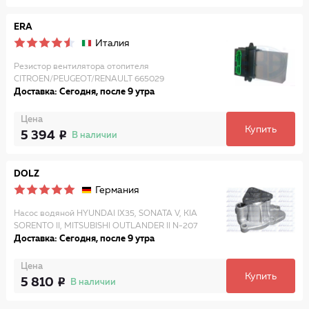
ERA
Италия
Резистор вентилятора отопителя
CITROEN/PEUGEOT/RENAULT 665029
Доставка: Сегодня, после 9 утра
Цена
Купить
5 394
В наличии
DOLZ
Германия
Насос водяной HYUNDAI IX35, SONATA V, KIA
SORENTO II, MITSUBISHI OUTLANDER II N-207
Доставка: Сегодня, после 9 утра
Цена
Купить
5 810
В наличии