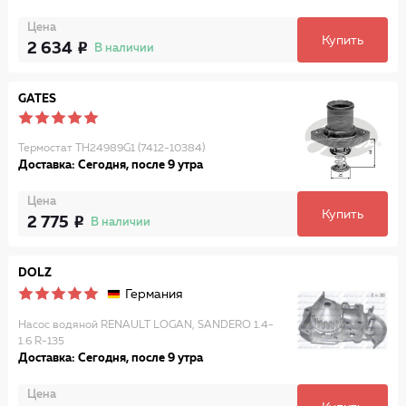
Цена
Купить
2 634
В наличии
GATES
Термостат TH24989G1 (7412-10384)
Доставка: Сегодня, после 9 утра
Цена
Купить
2 775
В наличии
DOLZ
Германия
Насос водяной RENAULT LOGAN, SANDERO 1.4-
1.6 R-135
Доставка: Сегодня, после 9 утра
Цена