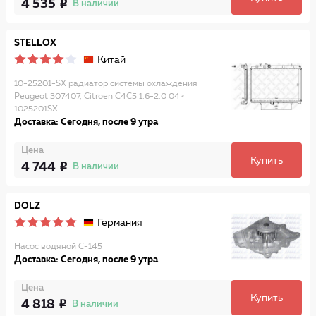
4 535
В наличии
STELLOX
Китай
10-25201-SX радиатор системы охлаждения
Peugeot 307407, Citroen C4C5 1.6-2.0 04>
1025201SX
Доставка: Сегодня, после 9 утра
Цена
Купить
4 744
В наличии
DOLZ
Германия
Насос водяной C-145
Доставка: Сегодня, после 9 утра
Цена
Купить
4 818
В наличии