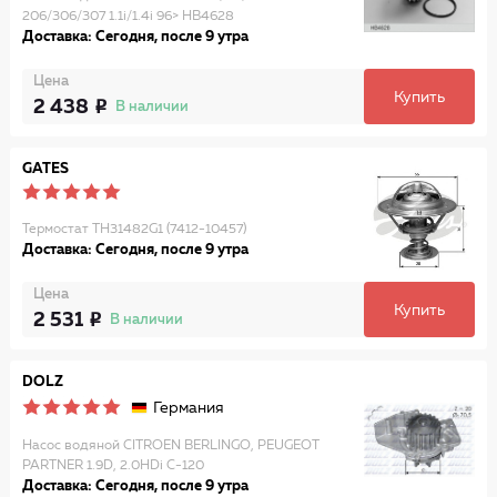
206/306/307 1.1i/1.4i 96> HB4628
Доставка: Сегодня, после 9 утра
Цена
Купить
2 438
В наличии
GATES
Термостат TH31482G1 (7412-10457)
Доставка: Сегодня, после 9 утра
Цена
Купить
2 531
В наличии
DOLZ
Германия
Насос водяной CITROEN BERLINGO, PEUGEOT
PARTNER 1.9D, 2.0HDi C-120
Доставка: Сегодня, после 9 утра