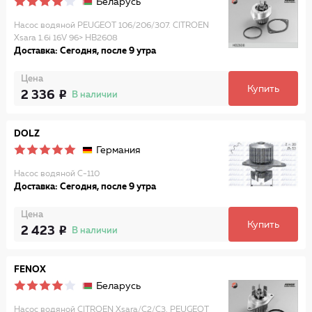
Беларусь
Насос водяной PEUGEOT 106/206/307. CITROEN
Xsara 1.6i 16V 96> HB2608
Доставка: Сегодня, после 9 утра
Цена
Купить
2 336
В наличии
DOLZ
Германия
Насос водяной C-110
Доставка: Сегодня, после 9 утра
Цена
Купить
2 423
В наличии
FENOX
Беларусь
Насос водяной CITROEN Xsara/C2/C3. PEUGEOT