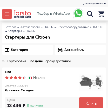
Для покупателей
Подбор в WhatsApp
Каталог
→
Автозапчасти CITROEN
→
Электрооборудование CITROEN
→
Стартеры CITROEN
Стартеры для Citroen
Категория
Автомобиль
Сортировка:
по цене
сроку доставки
ERA
Италия
Стартер 220044
Доставка: Сегодня
Цена
Купить
13 436
В наличии