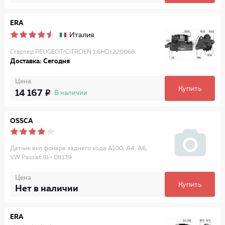
ERA
Италия
Стартер PEUGEOT/CITROEN 1.6HDi 220068
Доставка: Сегодня
Цена
Купить
14 167
В наличии
OSSCA
Датчик вкл фонаря заднего хода A100, A4, A6,
VW Passat 91~ 08139
Цена
Купить
Нет в наличии
ERA