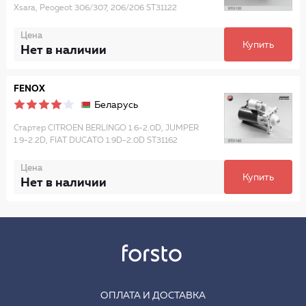
Xsara, Peogeot 306/307, 206/206 ST31122
Цена
Купить
Нет в наличии
FENOX
Беларусь
Стартер CITROEN BERLINGO 1.6-2.0D, JUMPER
1.9-2.2D, FIAT DUCATO 1.9D-2.0D ST31162
Цена
Купить
Нет в наличии
ОПЛАТА И ДОСТАВКА