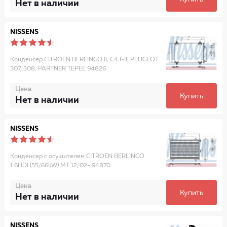
Нет в наличии
NISSENS
Конденсер CITROEN BERLINGO II, C4 I-II, PEUGEOT
307, 308, PARTNER TEPEE 94826
Цена
Купить
Нет в наличии
NISSENS
Конденсер с осушителем CITROEN BERLINGO
1.6HDI (55/66kW) MT 12/02- 94870
Цена
Купить
Нет в наличии
NISSENS