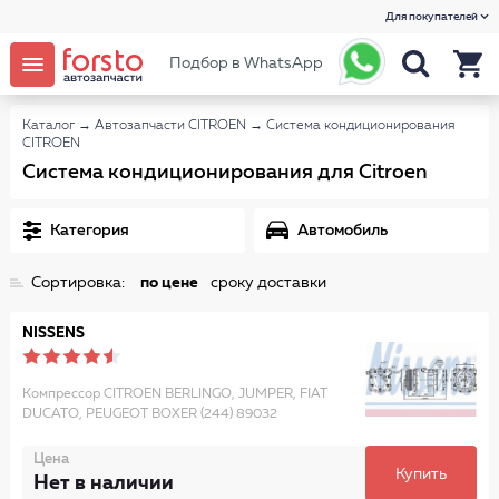
Для покупателей
Подбор в WhatsApp
Каталог
→
Автозапчасти CITROEN
→
Система кондиционирования
CITROEN
Система кондиционирования для Citroen
Категория
Автомобиль
Сортировка:
по цене
сроку доставки
NISSENS
Компрессор CITROEN BERLINGO, JUMPER, FIAT
DUCATO, PEUGEOT BOXER (244) 89032
Цена
Купить
Нет в наличии