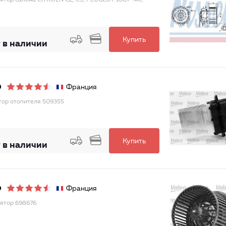
ятор салона CITROEN C2, C3, PEUGEOT 1007 +AC
Купить
 в наличии
Франция
O
тор отопителя 509355
Купить
 в наличии
Франция
O
ятор 698676