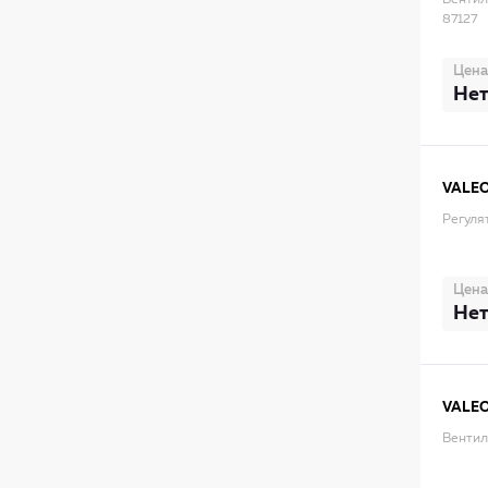
Вентил
87127
Цена
Нет
VALE
Регуля
Цена
Нет
VALE
Вентил