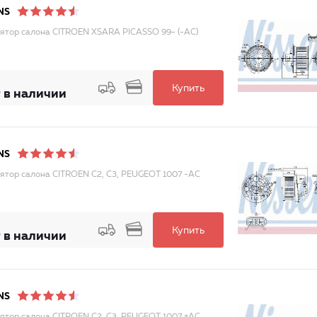
NS
ятор салона CITROEN XSARA PICASSO 99- (-AC)
Купить
 в наличии
NS
ятор салона CITROEN C2, C3, PEUGEOT 1007 -AC
Купить
 в наличии
NS