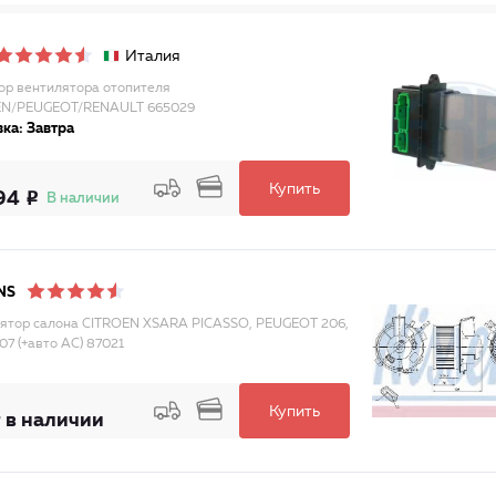
Италия
ор вентилятора отопителя
EN/PEUGEOT/RENAULT 665029
ка: Завтра
Купить
94
В наличии
NS
ятор салона CITROEN XSARA PICASSO, PEUGEOT 206,
07 (+авто AC) 87021
Купить
 в наличии