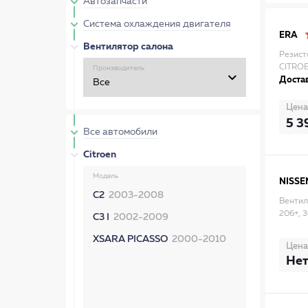
Автозапчасти
Система охлаждения двигателя
ERA
Вентилятор салона
Резист
CITRO
Производитель
Достав
Цена
5 3
Все автомобили
Citroen
Модель
NISSE
C2
2003-2008
Вентил
206+, 3
C3 I
2002-2009
XSARA PICASSO
2000-2010
Цена
Нет