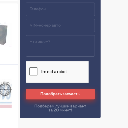
Подобрать запчасть!
Подберем лучший вариант
за 20 минут!