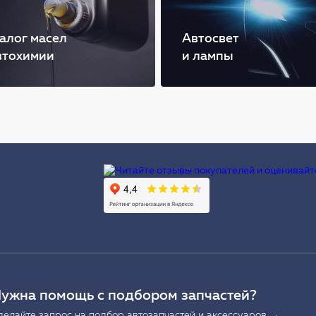
алог масел
Автосвет
втохимии
и лампы
Ы
ужна помощь с подбором запчастей?
делайте запрос на подбор автозапчастей и аксессуаров →