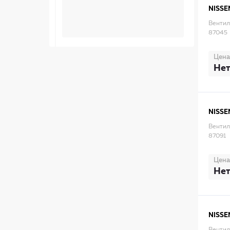
NISSE
Вентил
87045
Цена
Нет
NISSE
Вентил
87091
Цена
Нет
NISSE