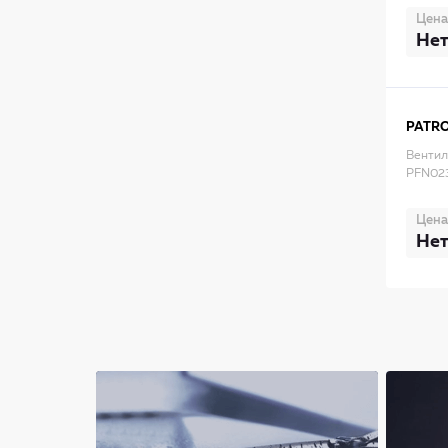
Цена
Нет
PATR
Вентил
PFN02
Цена
Нет