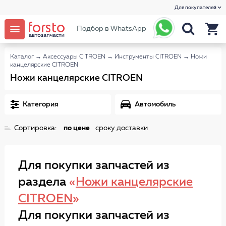
Для покупателей
Подбор в WhatsApp
Каталог
→
Аксессуары CITROEN
→
Инструменты CITROEN
→
Ножи
канцелярские CITROEN
Ножи канцелярские CITROEN
Категория
Автомобиль
Сортировка:
по цене
сроку доставки
Для покупки запчастей из
раздела
«
Ножи канцелярские
CITROEN
»
Для покупки запчастей из