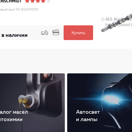
ENSCHMIDT
овый вал KS 50007070
Купить
 в наличии
алог масел
Автосвет
втохимии
и лампы