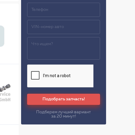
Подобрать запчасть!
Подберем лучший вариант
за 20 минут!