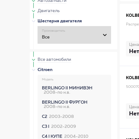
Автозапчасти
Двигатель
KOLB
Шестерня двигателя
Распр
Производитель
Цена
Нет
Все автомобили
Citroen
KOLB
Модель
500070
BERLINGO II МИНИВЭН
2008-по н.в.
BERLINGO II ФУРГОН
2008-по н.в.
Цена
Нет
C2
2003-2008
C3 I
2002-2009
C4 I КУПЕ
2004-2010