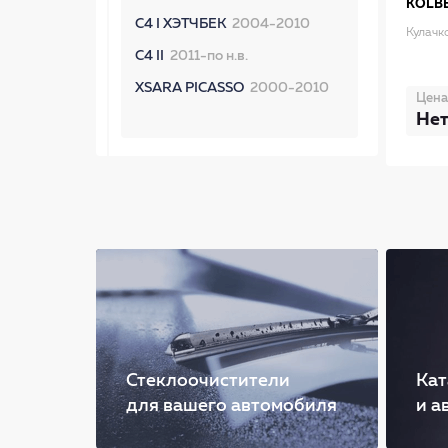
KOLB
C4 I ХЭТЧБЕК
2004-2010
Кулачк
C4 II
2011-по н.в.
XSARA PICASSO
2000-2010
Цена
Нет
Стеклоочистители
Кат
для вашего автомобиля
и а