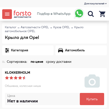
Для покупателей
Подбор в WhatsApp
Каталог
→
Автозапчасти OPEL
→
Кузов OPEL
→
Крыло
автомобильное OPEL
Крыло для Opel
Категория
Автомобиль
Сортировка:
по цене
сроку доставки
KLOKKERHOLM
Обшивка, колесная ниша
Цена
Купить
Нет в наличии