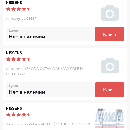
NISSENS
Интеркулер 96657
Цена
Купить
Нет в наличии
NISSENS
Интеркулер SKODA OCTAVIA (1U), VW GOLF IV
1.9TDI 96679
Цена
Купить
Нет в наличии
NISSENS
Интеркулер VW PASSAT (3B3) 1.9TDI, 2.0TDI 96680