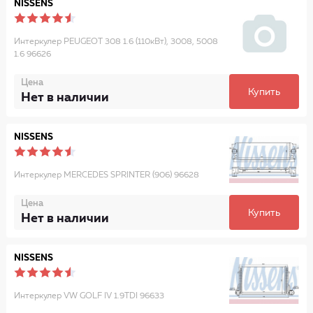
NISSENS
Интеркулер PEUGEOT 308 1.6 (110кВт), 3008, 5008
1.6 96626
Цена
Купить
Нет в наличии
NISSENS
Интеркулер MERCEDES SPRINTER (906) 96628
Цена
Купить
Нет в наличии
NISSENS
Интеркулер VW GOLF IV 1.9TDI 96633