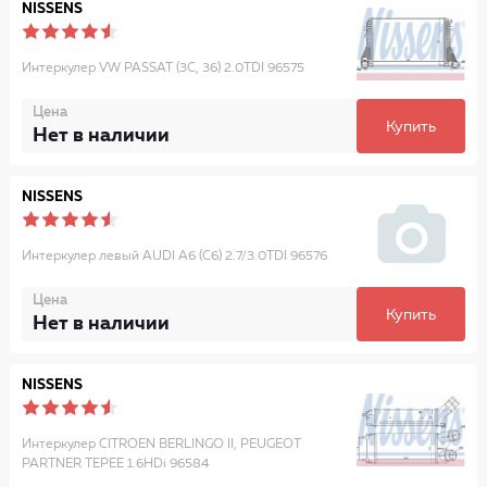
NISSENS
Интеркулер VW PASSAT (3C, 36) 2.0TDI 96575
Цена
Купить
Нет в наличии
NISSENS
Интеркулер левый AUDI A6 (C6) 2.7/3.0TDI 96576
Цена
Купить
Нет в наличии
NISSENS
Интеркулер CITROEN BERLINGO II, PEUGEOT
PARTNER TEPEE 1.6HDi 96584