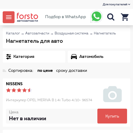
Для покупателей
Подбор в WhatsApp
Каталог
→
Автозапчасти
→
Воздушная система
→
Нагнетатель
Нагнетатель для авто
Категория
Автомобиль
Сортировка:
по цене
сроку доставки
NISSENS
Интеркулер OPEL MERIVA B 1.4i Turbo 4/10- 96574
Цена
Купить
Нет в наличии