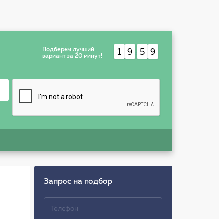
Подберем лучший
1
9
5
9
:
вариант за 20 минут!
Запрос на подбор