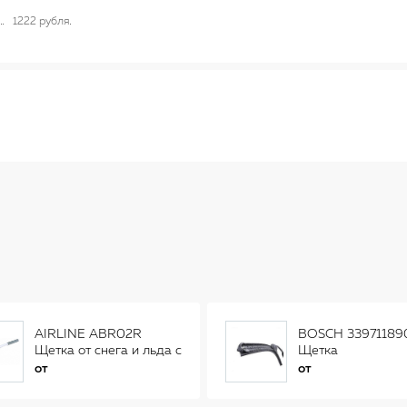
1222 рубля
AIRLINE ABR02R
BOSCH 33971189
Щетка от снега и льда с
Щетка
распушенной щетиной
стеклоочистителя
от
от
(56см) AB-R-02R