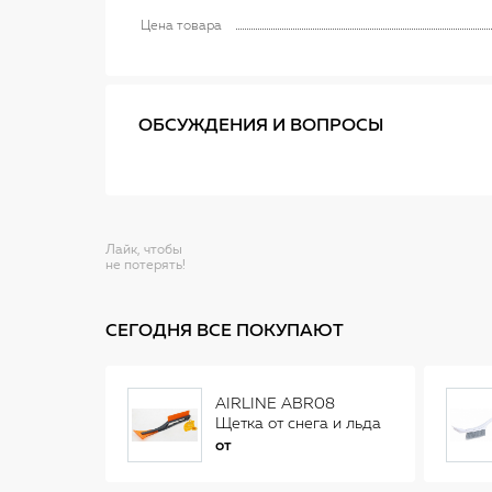
Цена товара
ОБСУЖДЕНИЯ И ВОПРОСЫ
Лайк, чтобы
не потерять!
СЕГОДНЯ ВСЕ ПОКУПАЮТ
AIRLINE ABR08
Щетка от снега и льда
(34 см)
от