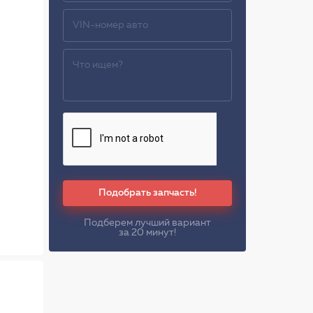
Подобрать запчасть!
Подберем лучший вариант
за 20 минут!