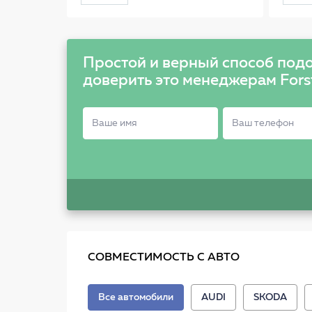
оси_Audi A4A6, VW
Passat 1.6-2.5TDi 97-
PSE6094
Простой и верный способ подо
доверить это менеджерам Fors
СОВМЕСТИМОСТЬ С АВТО
Все автомобили
AUDI
SKODA