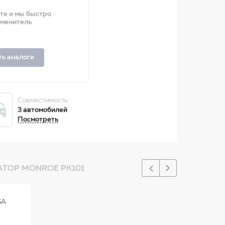
ите и мы быстро
аменитель
ть аналоги
Совместимость
3 автомобилей
Посмотреть
ТОР MONROE PK101
SA