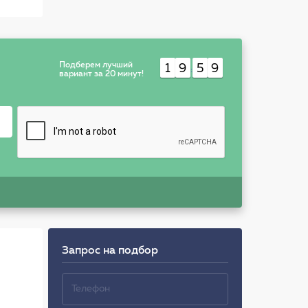
к
Подберем лучший
1
9
5
9
:
вариант за 20 минут!
Запрос на подбор