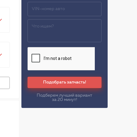
Подобрать запчасть!
Подберем лучший вариант
за 20 минут!