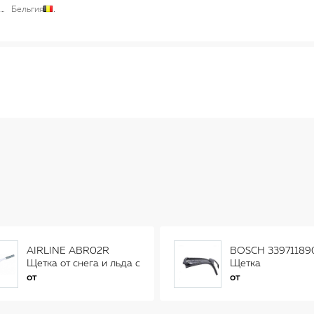
Бельгия
AIRLINE ABR02R
BOSCH 33971189
Щетка от снега и льда с
Щетка
распушенной щетиной
стеклоочистителя
от
от
(56см) AB-R-02R