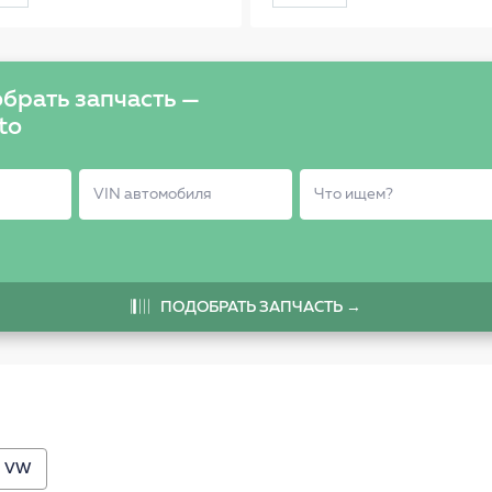
пыльник+отбойни
амортизатора
брать запчасть —
to
ПОДОБРАТЬ ЗАПЧАСТЬ →
VW