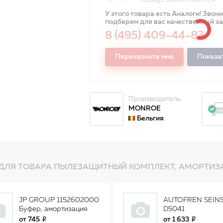
У этого товара есть Аналоги! Звон
подберем для вас качественный з
8 (495) 409-44-83
Перезвоните мне
Показа
Производитель
MONROE
Бельгия
ДЛЯ ТОВАРА ПЫЛЕЗАЩИТНЫЙ КОМПЛЕКТ, АМОРТИЗА
JP GROUP 1152602000
AUTOFREN SEIN
Буфер, амортизация
D5041
1152602000
Комплект
от
745
от
1 633