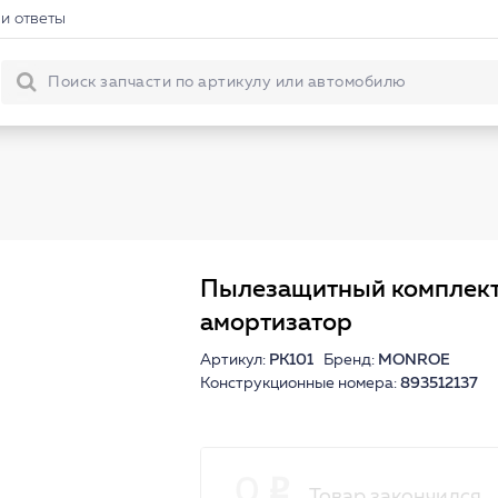
и ответы
Пылезащитный комплект
амортизатор
Артикул:
PK101
Бренд:
MONROE
Конструкционные номера:
893512137
0
Товар закончился