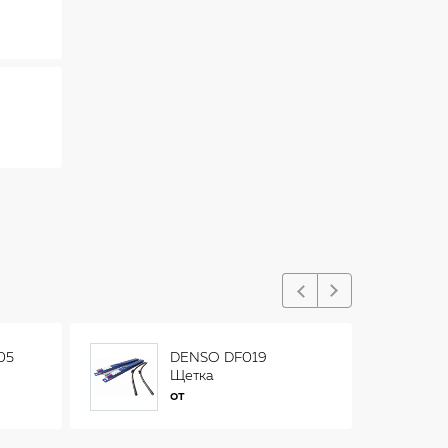
05
DENSO DF019
Щетка
стеклоочистителя
от