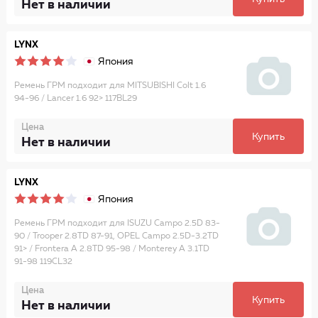
Нет в наличии
LYNX
Япония
Ремень ГРМ подходит для MITSUBISHI Colt 1.6
94-96 / Lancer 1.6 92> 117BL29
Цена
Купить
Нет в наличии
LYNX
Япония
Ремень ГРМ подходит для ISUZU Campo 2.5D 83-
90 / Trooper 2.8TD 87-91, OPEL Campo 2.5D-3.2TD
91> / Frontera A 2.8TD 95-98 / Monterey A 3.1TD
91-98 119CL32
Цена
Купить
Нет в наличии