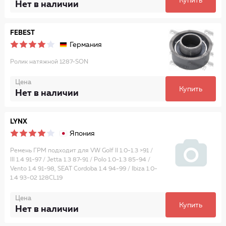
Купить
Нет в наличии
FEBEST
Германия
Ролик натяжной 1287-SON
Цена
Купить
Нет в наличии
LYNX
Япония
Ремень ГРМ подходит для VW Golf II 1.0-1.3 >91 /
III 1.4 91-97 / Jetta 1.3 87-91 / Polo 1.0-1.3 85-94 /
Vento 1.4 91-98, SEAT Cordoba 1.4 94-99 / Ibiza 1.0-
1.4 93-02 128CL19
Цена
Купить
Нет в наличии