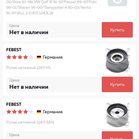
00/Ibiza 93-99, VW Golf III 91-97/Passat 89-97/Polo
99-01/Sharan 95-00/Transporter 4 90-03/Vento
91-97 (ALL 2.0 8V) 124JL18
Цена
Купить
Нет в наличии
FEBEST
Германия
Ролик натяжной 1287-H1
Цена
Купить
Нет в наличии
FEBEST
Германия
Ролик натяжной 1287-SAN
Цена