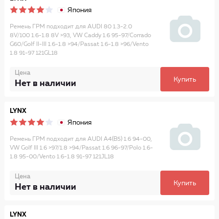
Япония
Ремень ГРМ подходит для AUDI 80 1.3-2.0
8V/100 1.6-1.8 8V >93, VW Caddy 1.6 95-97/Corrado
G60/Golf II-III 1.6-1.8 >94/Passat 1.6-1.8 >96/Vento
1.8 91-97 121GL18
Цена
Купить
Нет в наличии
LYNX
Япония
Ремень ГРМ подходит для AUDI A4(B5) 1.6 94-00,
VW Golf III 1.6 >97/1.8 >94/Passat 1.6 96-97/Polo 1.6-
1.8 95-00/Vento 1.6-1.8 91-97 121JL18
Цена
Купить
Нет в наличии
LYNX