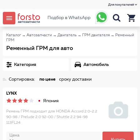
Для покупателей
Подбор в WhatsApp
Каталог
→
Автозапчасти
→
Двигатель
→
ГРМ двигателя
→
Ременный
ГРМ
Ременный ГРМ для авто
Категория
Автомобиль
Сортировка:
по цене
сроку доставки
LYNX
Япония
Ремень ГРМ подходит для HONDA Accord 2.0-2.2
90-98 / Prelude 2.0 92-00 / Shuttle 2.2 94-98
113FL24
Цена
Купить