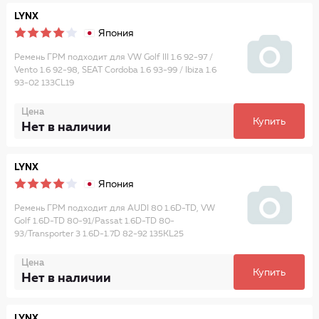
LYNX
Япония
Ремень ГРМ подходит для VW Golf III 1.6 92-97 /
Vento 1.6 92-98, SEAT Cordoba 1.6 93-99 / Ibiza 1.6
93-02 133CL19
Цена
Купить
Нет в наличии
LYNX
Япония
Ремень ГРМ подходит для AUDI 80 1.6D-TD, VW
Golf 1.6D-TD 80-91/Passat 1.6D-TD 80-
93/Transporter 3 1.6D-1.7D 82-92 135KL25
Цена
Купить
Нет в наличии
LYNX