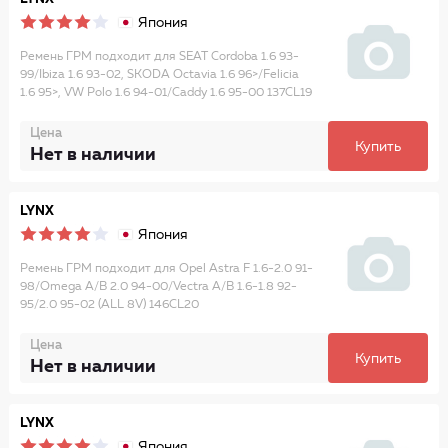
Япония
Ремень ГРМ подходит для SEAT Cordoba 1.6 93-
99/Ibiza 1.6 93-02, SKODA Octavia 1.6 96>/Felicia
1.6 95>, VW Polo 1.6 94-01/Caddy 1.6 95-00 137CL19
Цена
Купить
Нет в наличии
LYNX
Япония
Ремень ГРМ подходит для Opel Astra F 1.6-2.0 91-
98/Omega A/B 2.0 94-00/Vectra A/B 1.6-1.8 92-
95/2.0 95-02 (ALL 8V) 146CL20
Цена
Купить
Нет в наличии
LYNX
Япония