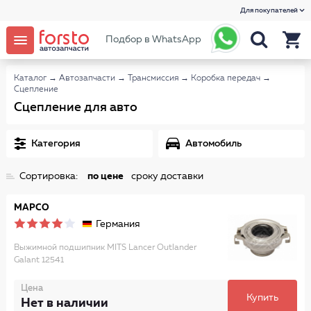
Для покупателей
Подбор в WhatsApp
Каталог
→
Автозапчасти
→
Трансмиссия
→
Коробка передач
→
Сцепление
Сцепление для авто
Категория
Автомобиль
Сортировка:
по цене
сроку доставки
MAPCO
Германия
Выжимной подшипник MITS Lancer Outlander
Galant 12541
Цена
Купить
Нет в наличии