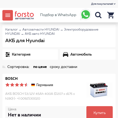
Для покупателей
Подбор в WhatsApp
Каталог
→
Автозапчасти HYUNDAI
→
Электрооборудование
HYUNDAI
→
АКБ авто HYUNDAI
АКБ для Hyundai
Категория
Автомобиль
Сортировка:
по цене
сроку доставки
BOSCH
Германия
АКБ BOSCH S3/12V 45Ah 400A (D207 x d175 x
h190) (- +) 0092S30020
Цена
Купить
Нет в наличии