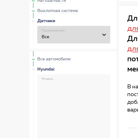
Автозапчасти
Выхлопная система
Дл
Датчики
дл
Производитель
Дл
дл
по
Все автомобили
ме
Hyundai
Модель
В н
пос
доб
вар