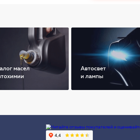
алог масел
Автосвет
втохимии
и лампы
Ы