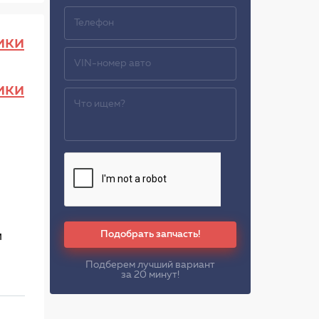
ики
ики
Подобрать запчасть!
м
Подберем лучший вариант
за 20 минут!