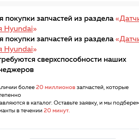
я покупки запчастей из раздела
«
Датч
я Hyundai
»
я покупки запчастей из раздела
«
Датч
я Hyundai
»
требуются сверхспособности наших
неджеров
аличии более
20 миллионов
запчастей, которые
тепенно
авляются в каталог. Оставьте заявку, и мы подбере
ианты в течении
20 минут.