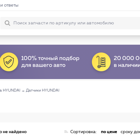
и ответы
ма HYUNDAI
→
Датчики HYUNDAI
о не найдено
Сортировка:
по цене
сроку до