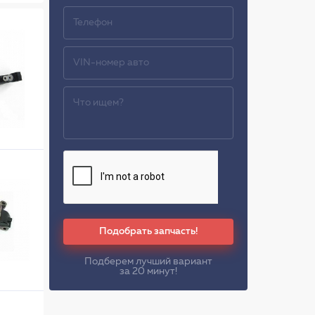
Подобрать запчасть!
Подберем лучший вариант
за 20 минут!