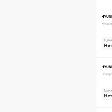
HYUN
Кулак 
Цена
Нет
HYUN
Поворо
Цена
Нет