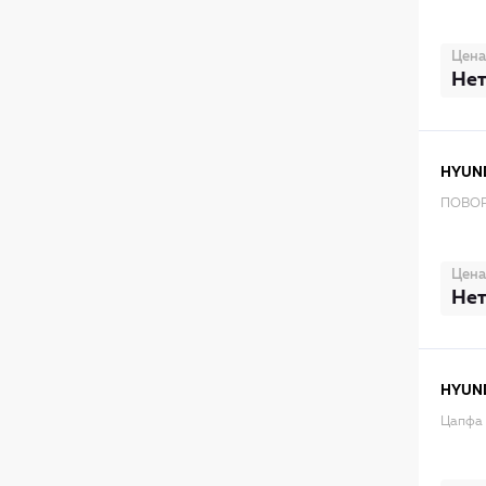
Цена
Нет
HYUN
ПОВОР
Цена
Нет
HYUN
Цапфа 