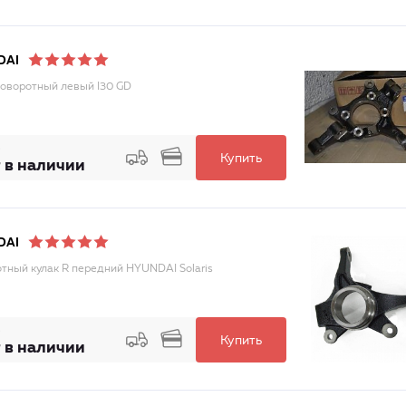
DAI
поворотный левый I30 GD
Купить
 в наличии
DAI
тный кулак R передний HYUNDAI Solaris
Купить
 в наличии