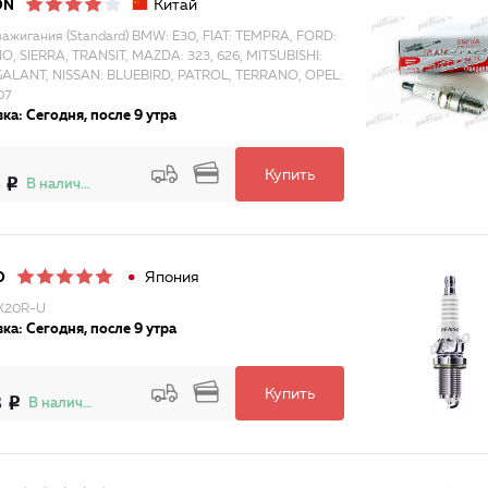
Китай
ON
зажигания (Standard) BMW: E30, FIAT: TEMPRA, FORD:
O, SIERRA, TRANSIT, MAZDA: 323, 626, MITSUBISHI:
GALANT, NISSAN: BLUEBIRD, PATROL, TERRANO, OPEL:
07
ка: Сегодня, после 9 утра
Купить
В наличии
Япония
O
K20R-U
ка: Сегодня, после 9 утра
Купить
8
В наличии