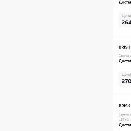
Достав
Цена
26
BRISK
Свеча з
Достав
Цена
27
BRISK
Свеча 
L15YC
Достав