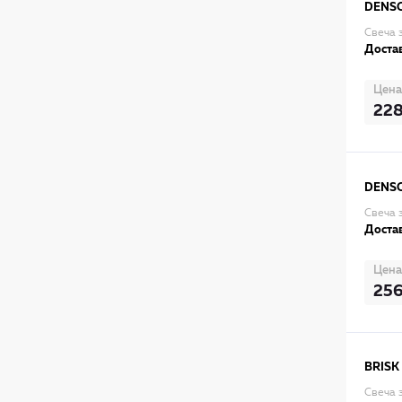
DENS
Свеча 
Достав
Цена
22
DENS
Свеча 
Достав
Цена
25
BRISK
Свеча 