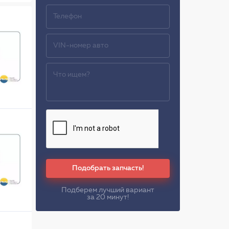
Подобрать запчасть!
Подберем лучший вариант
за 20 минут!