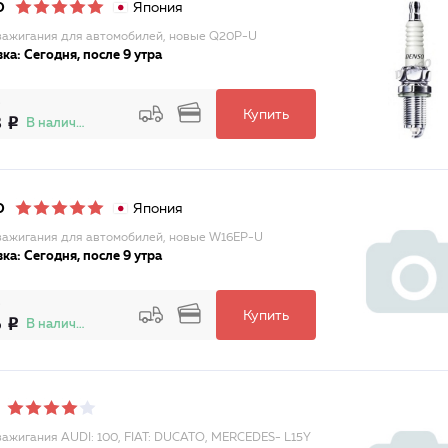
Япония
O
зажигания для автомобилей, новые Q20P-U
ка: Сегодня, после 9 утра
Купить
8
В наличии
Япония
O
зажигания для автомобилей, новые W16EP-U
ка: Сегодня, после 9 утра
Купить
6
В наличии
зажигания AUDI: 100, FIAT: DUCATO, MERCEDES- L15Y