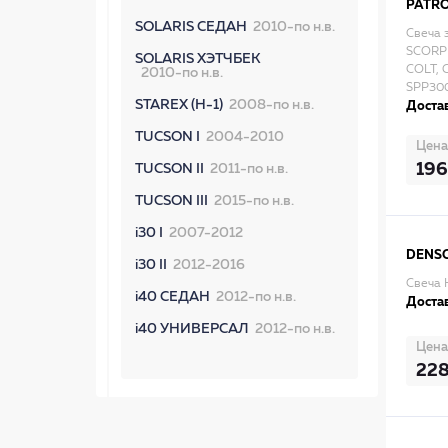
PATR
SOLARIS СЕДАН
2010-по н.в.
Свеча 
SCORPI
SOLARIS ХЭТЧБЕК
COLT, 
2010-по н.в.
SPP30
STAREX (H-1)
2008-по н.в.
Достав
TUCSON I
2004-2010
Цена
196
TUCSON II
2011-по н.в.
TUCSON III
2015-по н.в.
i30 I
2007-2012
DENS
i30 II
2012-2016
Свеча 
i40 СЕДАН
2012-по н.в.
Достав
i40 УНИВЕРСАЛ
2012-по н.в.
Цена
22