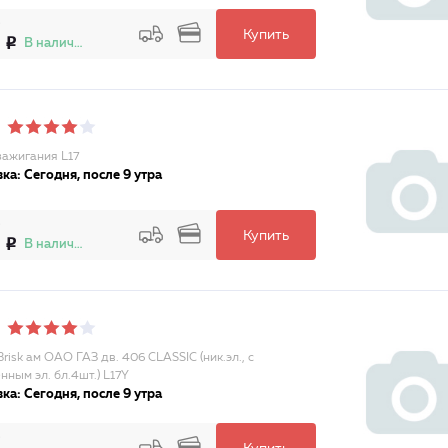
Купить
В наличии
зажигания L17
ка: Сегодня, после 9 утра
Купить
В наличии
risk ам ОАО ГАЗ дв. 406 CLASSIC (ник.эл., с
нным эл. бл.4шт.) L17Y
ка: Сегодня, после 9 утра