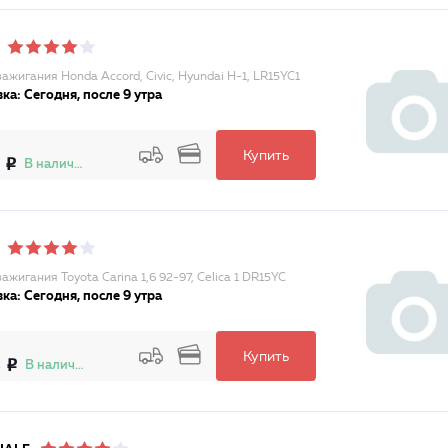
ажигания Honda Accord, Civic, Hyundai H-1, LR15YC1
ка: Сегодня, после 9 утра
Купить
В наличии
ажигания Toyota Carina 1,6 92-97, Celica 1 DR15YC
ка: Сегодня, после 9 утра
Купить
8
В наличии