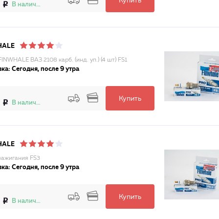
Купить
В наличии
HALE
INWHALE ВАЗ 2108 карб. (инд. уп.) (4 шт) FS1
ка: Сегодня, после 9 утра
Купить
В наличии
HALE
зажигания FS3
ка: Сегодня, после 9 утра
Купить
В наличии