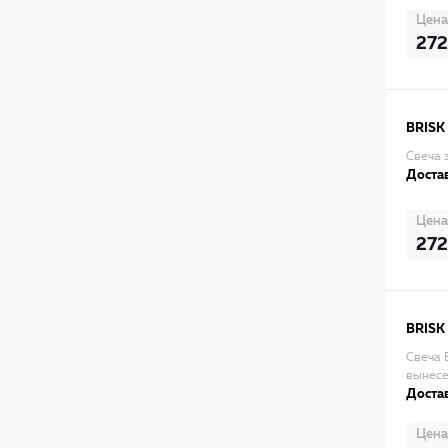
Цена
272
BRISK
Свеча 
Достав
Цена
272
BRISK
Свеча B
вынесе
Достав
Цена