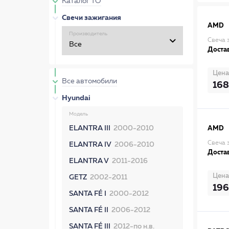
Каталог ТО
Свечи зажигания
AMD
Производитель
Свеча 
Достав
Цена
Все автомобили
168
Hyundai
Модель
ELANTRA III
2000-2010
AMD
Свеча
ELANTRA IV
2006-2010
Достав
ELANTRA V
2011-2016
Цена
GETZ
2002-2011
196
SANTA FÉ I
2000-2012
SANTA FÉ II
2006-2012
SANTA FÉ III
2012-по н.в.