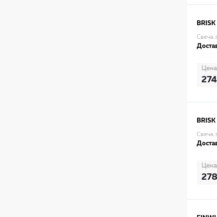
BRISK
Свеча з
Достав
Цена
274
BRISK
Свеча з
Достав
Цена
27