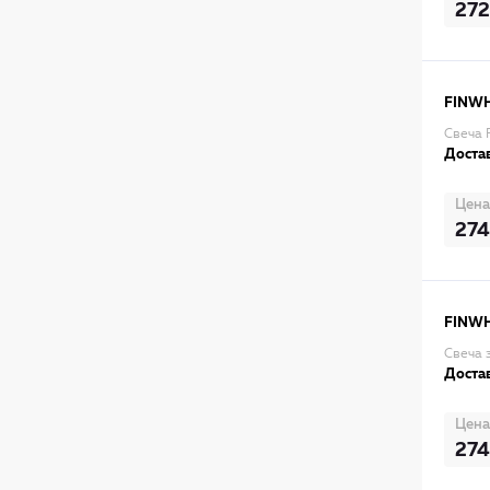
272
FINW
Свеча F
Достав
Цена
274
FINW
Свеча 
Достав
Цена
274