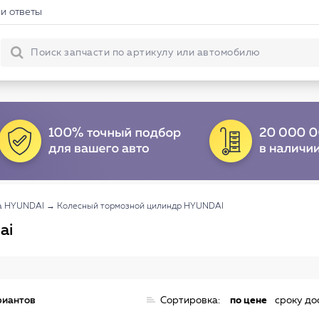
и ответы
ма HYUNDAI
→
Колесный тормозной цилиндр HYUNDAI
ai
риантов
Сортировка:
по цене
сроку до