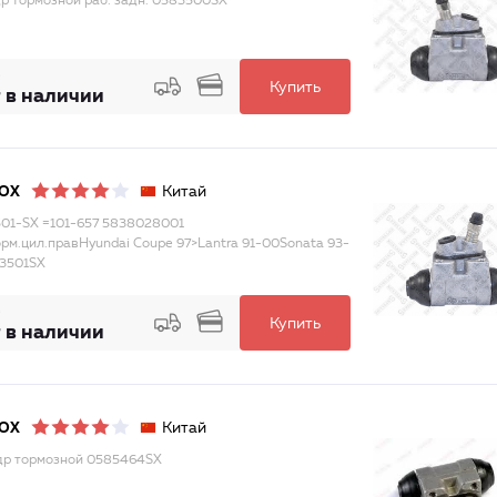
р тормозной раб. задн. 0583500SX
Купить
 в наличии
Китай
LOX
01-SX =101-657 5838028001
орм.цил.правHyundai Coupe 97>Lantra 91-00Sonata 93-
3501SX
Купить
 в наличии
Китай
LOX
р тормозной 0585464SX