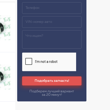
Подобрать запчасть!
Подберем лучший вариант
за 20 минут!