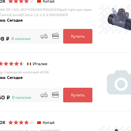
Китай
LOX
69-SX =101-267=K191364755020130раб.торм.цил.прав.
 CamryCarinaECelica 1,5-2,0 d 0583269SX
ка: Сегодня
Купить
98
В наличии
Италия
р тормозной колесный 4036
ка: Сегодня
Купить
60
В наличии
Китай
LOX