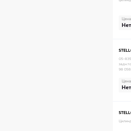
цилинд
Цена
Нет
STEL
05-835
задн.т
98 058
Цена
Нет
STEL
Цилинд