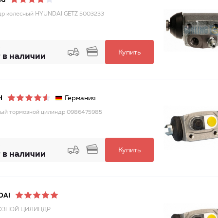
NG
р колесный HYUNDAI GETZ 5003233
Купить
 в наличии
Германия
H
ый тормозной цилиндр 0986475985
Купить
 в наличии
DAI
ОЗНОЙ ЦИЛИНДР