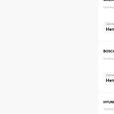
GIRLI
Цилинд
Цена
Нет
BOSC
Колесн
Цена
Нет
HYUN
ТОРМ