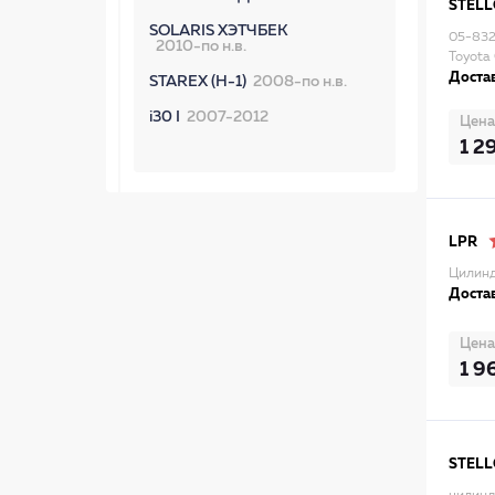
STEL
SOLARIS ХЭТЧБЕК
05-832
2010-по н.в.
Toyota
Достав
STAREX (H-1)
2008-по н.в.
i30 I
2007-2012
Цена
1 2
LPR
Цилинд
Достав
Цена
1 9
STEL