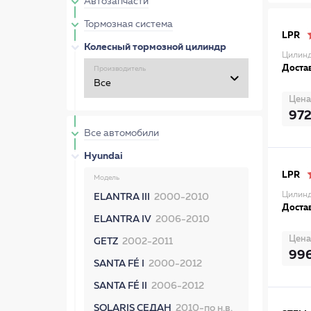
Автозапчасти
Тормозная система
LPR
Колесный тормозной цилиндр
Цилинд
Достав
Производитель
Цена
97
Все автомобили
Hyundai
LPR
Модель
Цилинд
ELANTRA III
2000-2010
Достав
ELANTRA IV
2006-2010
Цена
GETZ
2002-2011
99
SANTA FÉ I
2000-2012
SANTA FÉ II
2006-2012
SOLARIS СЕДАН
2010-по н.в.