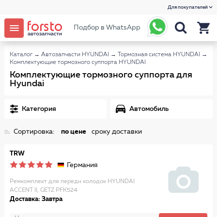
Для покупателей
Подбор в WhatsApp
Каталог
→
Автозапчасти HYUNDAI
→
Тормозная система HYUNDAI
→
Комплектующие тормозного суппорта HYUNDAI
Комплектующие тормозного суппорта для
Hyundai
Категория
Автомобиль
Сортировка:
по цене
сроку доставки
TRW
Германия
Ремкомплект для передн колодок HYUNDAI
ACCENT II, GETZ PFK524
Доставка: Завтра