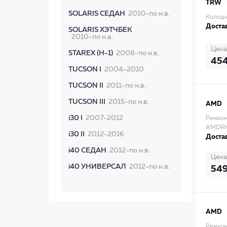
TRW
SOLARIS СЕДАН
2010-по н.в.
Колодк
Достав
SOLARIS ХЭТЧБЕК
2010-по н.в.
Цена
STAREX (H-1)
2008-по н.в.
45
TUCSON I
2004-2010
TUCSON II
2011-по н.в.
TUCSON III
2015-по н.в.
AMD
i30 I
2007-2012
Ремком
AMDRK
i30 II
2012-2016
Достав
i40 СЕДАН
2012-по н.в.
Цена
i40 УНИВЕРСАЛ
2012-по н.в.
54
AMD
Ремком