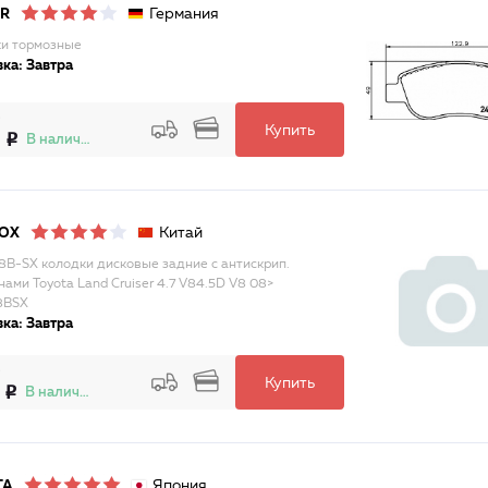
Германия
AR
и тормозные
ка: Завтра
Купить
В наличии
Китай
LOX
8B-SX колодки дисковые задние с антискрип.
нами Toyota Land Cruiser 4.7 V84.5D V8 08>
8BSX
ка: Завтра
Купить
В наличии
Япония
TA