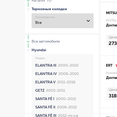
Каталог ТО
Тормозные колодки
MITSU
Производитель
КОЛЬЦ
Достав
Цена
Все автомобили
273
Hyundai
Модель
ELANTRA III
2000-2010
ERT
Комлек
ELANTRA IV
2006-2010
Достав
ELANTRA V
2011-2016
Цена
GETZ
2002-2011
318
SANTA FÉ I
2000-2012
SANTA FÉ II
2006-2012
SANTA FÉ III
2012-по н.в.