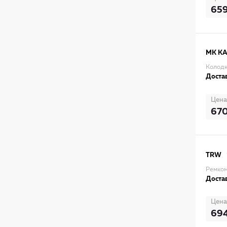
65
MK K
Колодк
Достав
Цена
67
TRW
Ремком
Достав
Цена
69