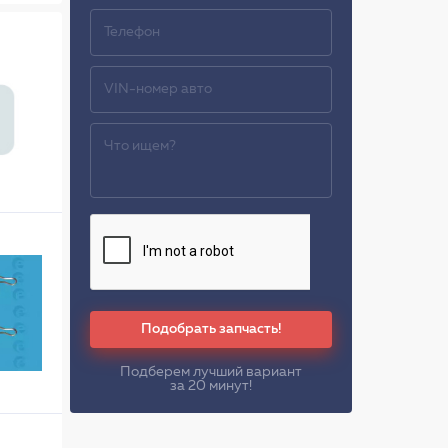
Подобрать запчасть!
Подберем лучший вариант
за 20 минут!