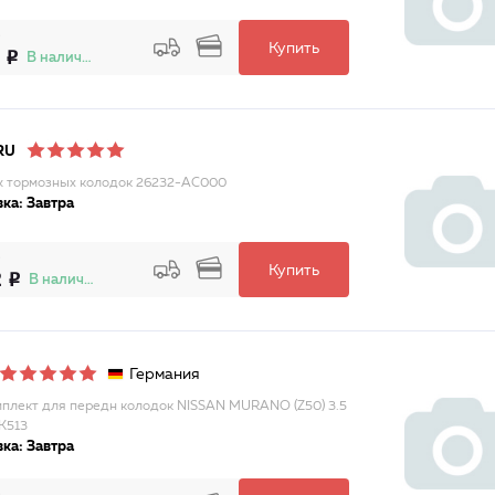
Купить
В наличии
RU
 тормозных колодок 26232-AC000
ка: Завтра
Купить
2
В наличии
Германия
плект для передн колодок NISSAN MURANO (Z50) 3.5
K513
ка: Завтра