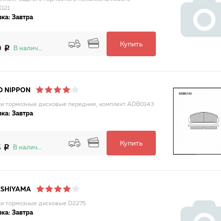
121
ка: Завтра
Купить
9
В наличии
D NIPPON
и тормозные дисковые передние, комплект ADB0143
ка: Завтра
Купить
5
В наличии
ASHIYAMA
и тормозные дисковые D2275
ка: Завтра