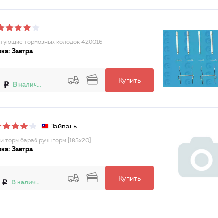
тующие тормозных колодок 420016
ка: Завтра
Купить
0
В наличии
Тайвань
и торм.бараб.ручн.торм.[185x20]
ка: Завтра
Купить
В наличии