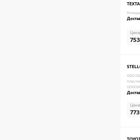
TEXT
Колодк
Достав
Цена
753
STEL
000 01
пласти
00001
Достав
Цена
773
TOYO