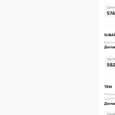
Цена
574
SUBA
Крепеж
Достав
Цена
58
TRW
Ремком
4x4 PF
Достав
Цена