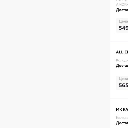
AMDRK
Достав
Цена
54
ALLIE
Колодк
Достав
Цена
56
MK K
Колодк
Достав