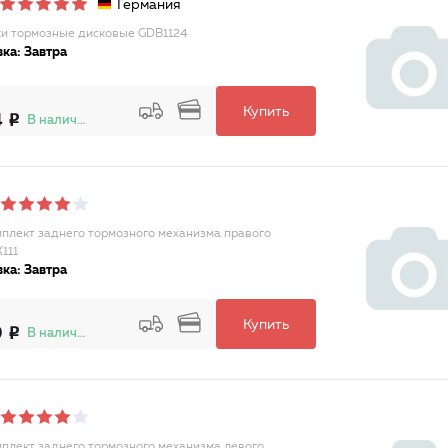
Германия
и тормозные дисковые GDB1124
ка: Завтра
Купить
4
В наличии
плект заднего тормозного механизма правого
111
ка: Завтра
Купить
9
В наличии
плект заднего тормозного механизма левого