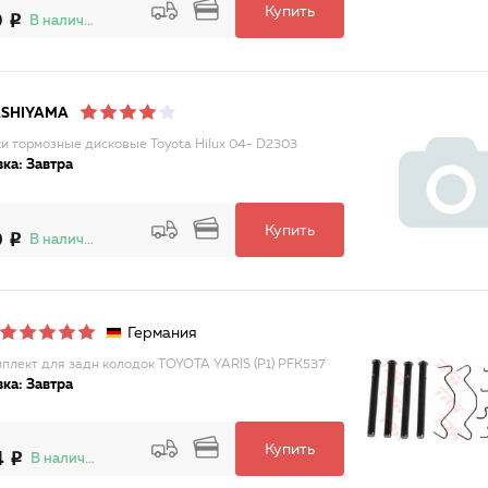
Купить
9
В наличии
ASHIYAMA
и тормозные дисковые Toyota Hilux 04- D2303
ка: Завтра
Купить
0
В наличии
Германия
плект для задн колодок TOYOTA YARIS (P1) PFK537
ка: Завтра
Купить
4
В наличии