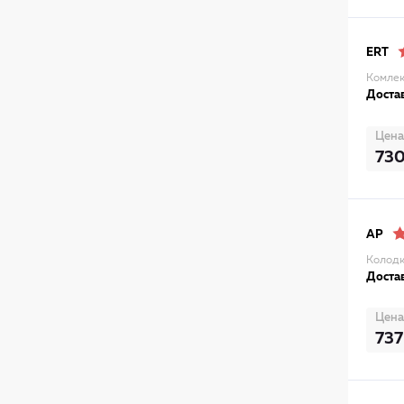
ERT
Комлек
Достав
Цена
73
AP
Колодк
Достав
Цена
737