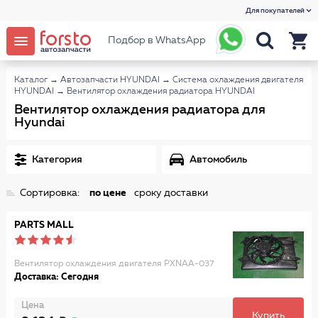
Для покупателей
Подбор в WhatsApp
Каталог
→
Автозапчасти HYUNDAI
→
Система охлаждения двигателя
HYUNDAI
→
Вентилятор охлаждения радиатора HYUNDAI
Вентилятор охлаждения радиатора для
Hyundai
Категория
Автомобиль
Сортировка:
по цене
сроку доставки
PARTS MALL
Вентилятор охлаждения двигателя PXNAA-037
Доставка: Сегодня
Цена
Купить