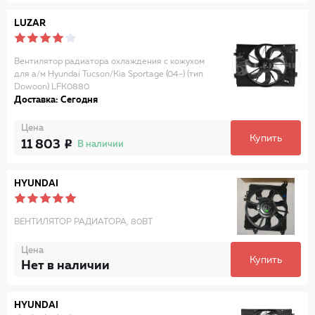
LUZAR
Вентилятор радиатора охлаждения с кожухом
для а/м Hyundai Tucson/Kia Sportage (04-) (тип
Dowoon) LFK0880
Доставка: Сегодня
Цена
Купить
11 803
В наличии
HYUNDAI
ВЕНТИЛЯТОР РАДИАТОРА, 80ВТ
Цена
Купить
Нет в наличии
HYUNDAI