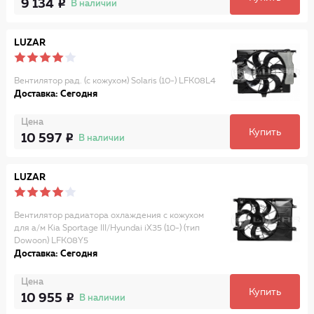
9 134
В наличии
LUZAR
Вентилятор рад. (с кожухом) Solaris (10-) LFK08L4
Доставка: Сегодня
Цена
Купить
10 597
В наличии
LUZAR
Вентилятор радиатора охлаждения с кожухом
для а/м Kia Sportage III/Hyundai iX35 (10-) (тип
Dowoon) LFK08Y5
Доставка: Сегодня
Цена
Купить
10 955
В наличии