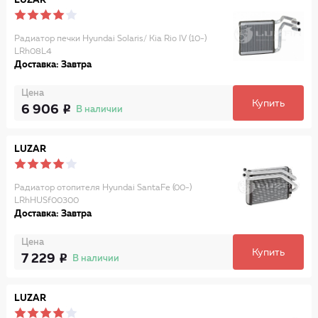
LUZAR
Радиатор печки Hyundai Solaris/ Kia Rio IV (10-)
LRh08L4
Доставка: Завтра
Цена
Купить
6 906
В наличии
LUZAR
Радиатор отопителя Hyundai SantaFe (00-)
LRhHUSf00300
Доставка: Завтра
Цена
Купить
7 229
В наличии
LUZAR