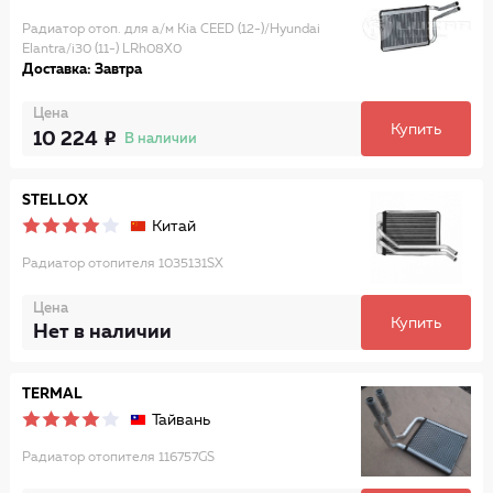
Радиатор отоп. для а/м Kia CEED (12-)/Hyundai
Elantra/i30 (11-) LRh08X0
Доставка: Завтра
Цена
Купить
10 224
В наличии
STELLOX
Китай
Радиатор отопителя 1035131SX
Цена
Купить
Нет в наличии
TERMAL
Тайвань
Радиатор отопителя 116757GS