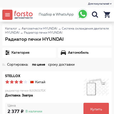
Для покупателей
Подбор в WhatsApp
Каталог
→
Автозапчасти HYUNDAI
→
Система охлаждения двигателя
HYUNDAI
→
Радиатор печки HYUNDAI
Радиатор печки HYUNDAI
Категория
Автомобиль
Сортировка:
по цене
сроку доставки
STELLOX
Китай
радиатор печки 8205017SX
Доставка: Завтра
Цена
Купить
2 377
В наличии