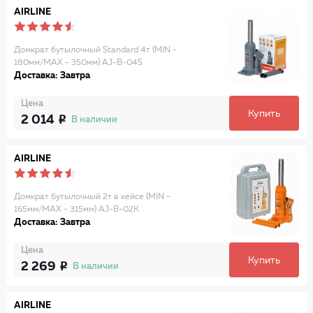
AIRLINE
Домкрат бутылочный Standard 4т (MIN -
180мм/MAX - 350мм) AJ-B-04S
Доставка: Завтра
Цена
Купить
2 014
В наличии
AIRLINE
Домкрат бутылочный 2т в кейсе (MIN -
165мм/MAX - 315мм) AJ-B-02K
Доставка: Завтра
Цена
Купить
2 269
В наличии
AIRLINE