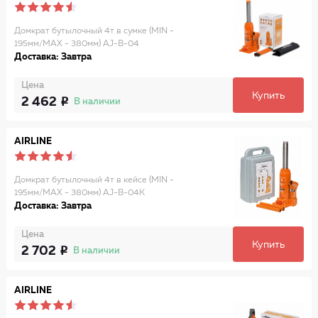
Домкрат бутылочный 4т в сумке (MIN -
195мм/MAX - 380мм) AJ-B-04
Доставка: Завтра
Цена
Купить
2 462
В наличии
AIRLINE
Домкрат бутылочный 4т в кейсе (MIN -
195мм/MAX - 380мм) AJ-B-04K
Доставка: Завтра
Цена
Купить
2 702
В наличии
AIRLINE