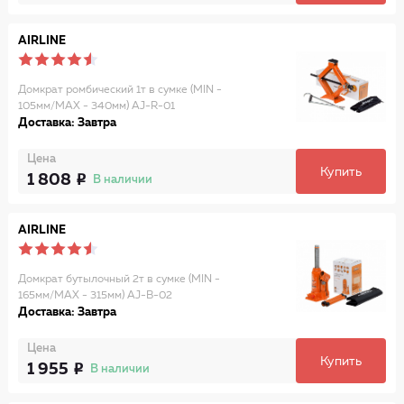
AIRLINE
Домкрат ромбический 1т в сумке (MIN -
105мм/MAX - 340мм) AJ-R-01
Доставка: Завтра
Цена
Купить
1 808
В наличии
AIRLINE
Домкрат бутылочный 2т в сумке (MIN -
165мм/MAX - 315мм) AJ-B-02
Доставка: Завтра
Цена
Купить
1 955
В наличии