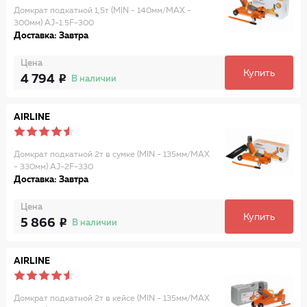
Домкрат подкатной 1,5т (MIN - 140мм/MAX -
300мм) AJ-1.5F-300
Доставка: Завтра
Цена
Купить
4 794
В наличии
AIRLINE
Домкрат подкатной 2т в сумке (MIN - 135мм/MAX
- 330мм) AJ-2F-330
Доставка: Завтра
Цена
Купить
5 866
В наличии
AIRLINE
Домкрат подкатной 2т в кейсе (MIN - 135мм/MAX