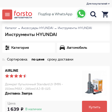
Для покупателей
Подбор в WhatsApp
Каталог
→
Аксессуары HYUNDAI
→
Инструменты HYUNDAI
Инструменты HYUNDAI
Категория
Автомобиль
Сортировка:
по цене
сроку доставки
AIRLINE
Домкрат бутылочный Standard 2т (MIN -
150мм/MAX - 285мм) AJ-B-02S
Доставка: Завтра
Цена
Купить
1 639
В наличии