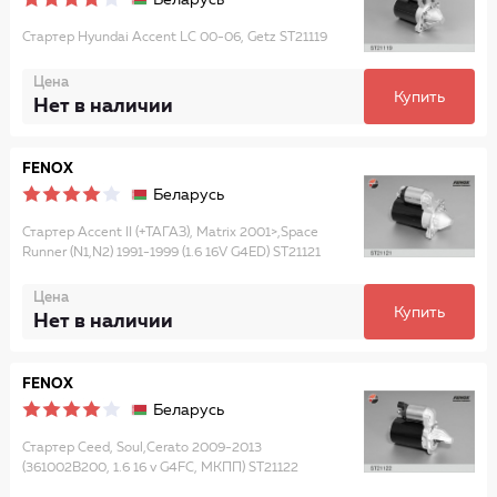
Беларусь
Стартер Hyundai Accent LC 00-06, Getz ST21119
Цена
Купить
Нет в наличии
FENOX
Беларусь
Стартер Accent II (+ТАГАЗ), Matrix 2001>,Space
Runner (N1,N2) 1991-1999 (1.6 16V G4ED) ST21121
Цена
Купить
Нет в наличии
FENOX
Беларусь
Стартер Ceed, Soul,Cerato 2009-2013
(361002B200, 1.6 16 v G4FC, МКПП) ST21122