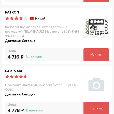
PATRON
Китай
Комплект прокладок двигателя верхний с
прокладкой ГБЦ RENAULT Megane 1.41.6 16V K4M
98> PG12004
Доставка: Сегодня
Цена
Купить
4 716
В наличии
PARTS MALL
Прокладка двигателя комплект (Grafit ГБЦ) PFA-
G060
Доставка: Сегодня
Цена
Купить
4 778
В наличии