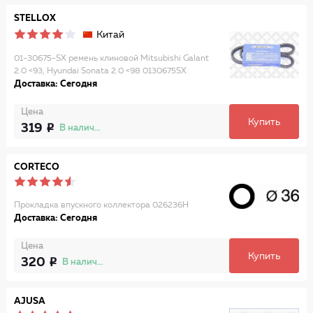
STELLOX
Китай
01-30675-SX ремень клиновой Mitsubishi Galant
2.0 <93, Hyundai Sonata 2.0 <98 0130675SX
Доставка: Сегодня
Цена
Купить
319
В наличии
CORTECO
Прокладка впускного коллектора 026236H
Доставка: Сегодня
Цена
Купить
320
В наличии
AJUSA