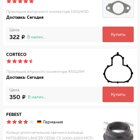
Прокладка выпускного коллектора 13012400
Доставка: Сегодня
Цена
Купить
322
В наличии
CORTECO
Прокладка впускного коллектора 450128H
Доставка: Сегодня
Цена
Купить
350
В наличии
FEBEST
Германия
Кольцо уплотнительное свечного колодца
MITSUBISHI LANCER CEDIA CS 2000-2003 MCP-