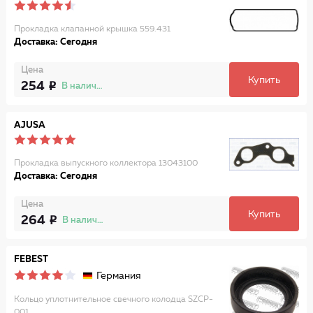
Прокладка клапанной крышка 559.431
Доставка: Сегодня
Цена
Купить
254
В наличии
AJUSA
Прокладка выпускного коллектора 13043100
Доставка: Сегодня
Цена
Купить
264
В наличии
FEBEST
Германия
Кольцо уплотнительное свечного колодца SZCP-
001