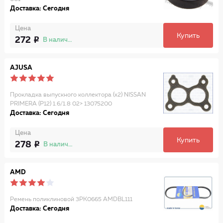
Доставка: Сегодня
Цена
Купить
272
В наличии
AJUSA
Прокладка выпускного коллектора (x2) NISSAN
PRIMERA (P12) 1.6/1.8 02> 13075200
Доставка: Сегодня
Цена
Купить
278
В наличии
AMD
Ремень поликлиновой 3PK0665 AMDBL111
Доставка: Сегодня