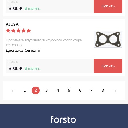
Цена
Купить
374
В наличии
AJUSA
Прокладка впускного/выпускного коллектора
13100600
Доставка: Сегодня
Цена
Купить
374
В наличии
←
1
2
3
4
5
6
7
8
→