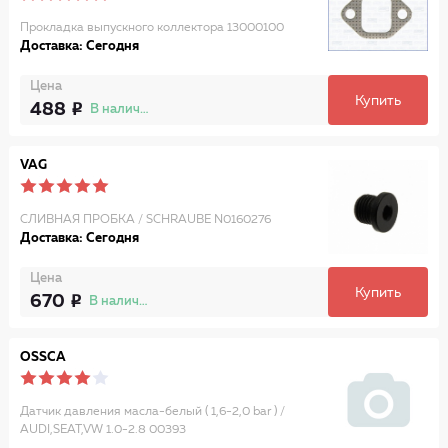
Прокладка выпускного коллектора 13000100
Доставка: Сегодня
Цена
Купить
488
В наличии
VAG
СЛИВНАЯ ПРОБКА / SCHRAUBE N0160276
Доставка: Сегодня
Цена
Купить
670
В наличии
OSSCA
Датчик давления масла-белый ( 1,6-2,0 bar ) /
AUDI,SEAT,VW 1.0-2.8 00393