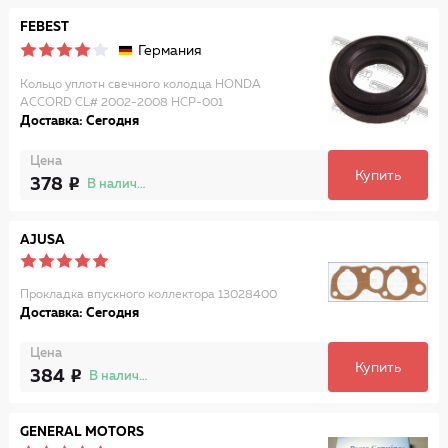
FEBEST
Германия
Кольцо уплотн свечного колодца HONDA
ACCORD CL# 2002-2008 HCP-001
Доставка: Сегодня
Цена
Купить
378
В наличии
AJUSA
Прокладка впускного коллектора 13028400
Доставка: Сегодня
Цена
Купить
384
В наличии
GENERAL MOTORS