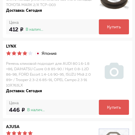
TOYOTA MARK 2/X TCP-003
Доставка: Сегодня
Цена
Купить
412
В наличии
LYNX
Япония
Ремень клиновой подходит для AUDI 80 1.6-1.8
>86, DAIHATSU Cuore 0.8 85-90 / Hijet 0.8-1.2D
86-98, FORD Escort 1.4-1.6 90-95, ISUZU Midi 2.0
89> / Trooper 2.3-2.6 85-91, OPEL Campo 2.3 91
10X763LX
Доставка: Сегодня
Цена
Купить
446
В наличии
AJUSA