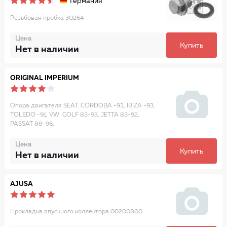
Германия
Резьбовая пробка 30264
Цена
Купить
Нет в наличии
ORIGINAL IMPERIUM
Опора двигателя SEAT: CORDOBA -93, IBIZA -93,
TOLEDO -91, VW: GOLF 83-93, JETTA 83-92,
PASSAT 88-96,
Цена
Купить
Нет в наличии
AJUSA
Прокладка впускного коллектора 00200800