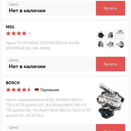
Цена
Купить
Нет в наличии
MSG
Насос ГУ HYUNDAI TUCSON (JM) 04-10;KIA
SPORTAGE (JE_) 04- KI002
Цена
Купить
Нет в наличии
BOSCH
Германия
Насос гидроусилителя AUDI: A4 (8K2, B8) 2.0
TDI/2.0 TDI quattro 07-, A4 Allroad (8KH, B8) 2.0
TDI quattro 09-, A4 Avant (8K5, B8) 2.0 TDI/2.0 TDI
quattro 07-, A5 (8T3) 2.
Цена