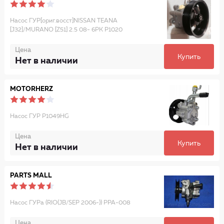
Насос ГУР[ориг.восст]NISSAN TEANA
[J32]/MURANO [Z51] 2.5 08- 6PK P1020
Цена
Купить
Нет в наличии
MOTORHERZ
Насос ГУР P1049HG
Цена
Купить
Нет в наличии
PARTS MALL
Насос ГУРа (RIO(JB/SEP 2006-)) PPA-008
Цена