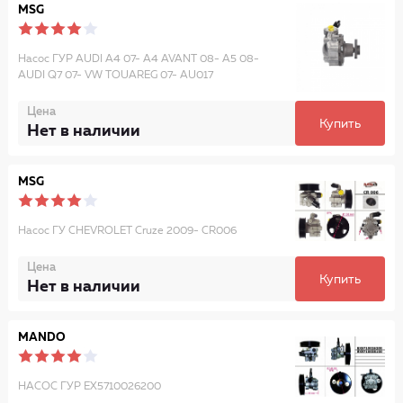
MSG
Насос ГУР AUDI A4 07- A4 AVANT 08- A5 08-
AUDI Q7 07- VW TOUAREG 07- AU017
Цена
Купить
Нет в наличии
MSG
Насос ГУ CHEVROLET Cruze 2009- CR006
Цена
Купить
Нет в наличии
MANDO
НАСОС ГУР EX5710026200