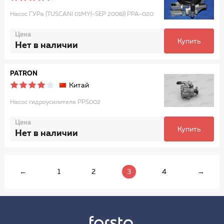
Насос ГУРа (TUSCANI 01MY(-SEP 2006)) PPA-020
Цена
Купить
Нет в наличии
PATRON
Китай
Насос гидроусилителя PPS002
Цена
Купить
Нет в наличии
←
1
2
3
4
→