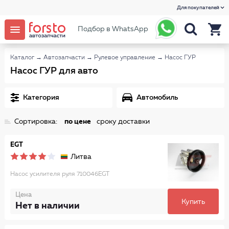
Для покупателей
Подбор в WhatsApp
Каталог
→
Автозапчасти
→
Рулевое управление
→
Насос ГУР
Насос ГУР для авто
Категория
Автомобиль
Сортировка:
по цене
сроку доставки
EGT
Литва
Насос усилителя руля 710046EGT
Цена
Купить
Нет в наличии