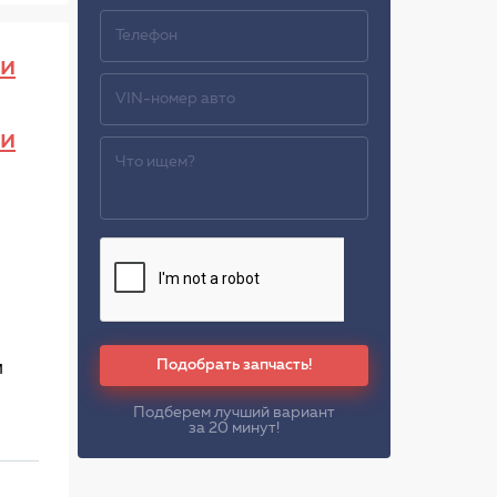
и
и
Подобрать запчасть!
м
Подберем лучший вариант
за 20 минут!