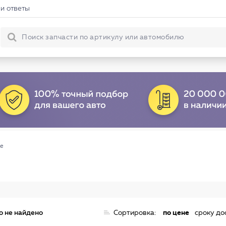
и ответы
ые
о не найдено
Сортировка:
по цене
сроку до