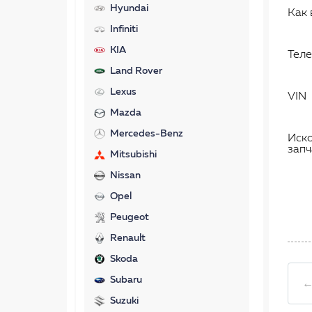
Hyundai
Как 
Infiniti
KIA
Тел
Land Rover
Lexus
VIN
Mazda
Mercedes-Benz
Иск
запч
Mitsubishi
Nissan
Opel
Peugeot
Renault
Skoda
Subaru
←
Suzuki