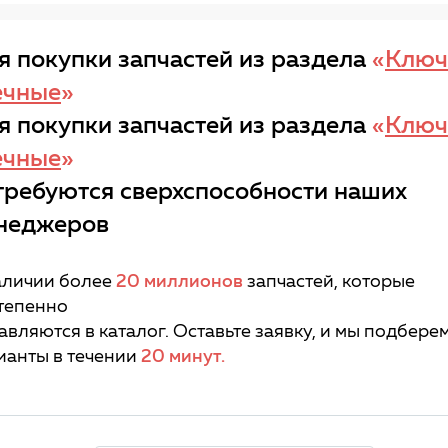
я покупки запчастей из раздела
«
Ключ
ечные
»
я покупки запчастей из раздела
«
Ключ
ечные
»
требуются сверхспособности наших
неджеров
аличии более
20 миллионов
запчастей, которые
тепенно
авляются в каталог. Оставьте заявку, и мы подбере
ианты в течении
20 минут.