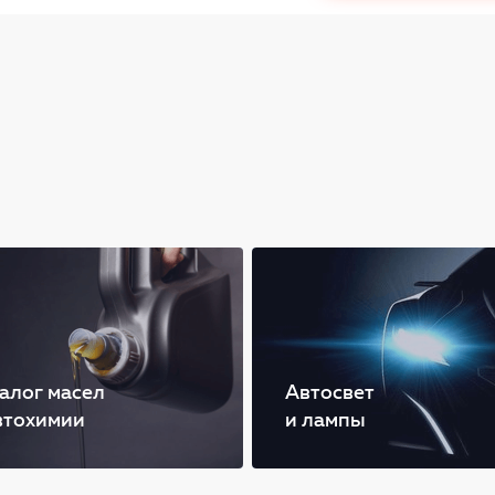
алог масел
Автосвет
втохимии
и лампы