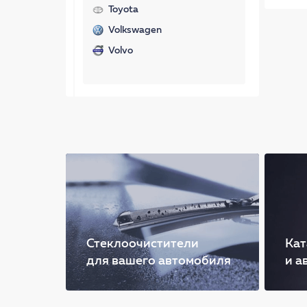
Toyota
Volkswagen
Volvo
Стеклоочистители
Кат
для вашего автомобиля
и а