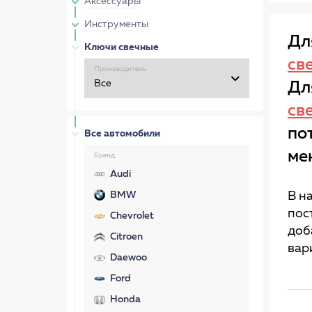
Аксессуары
Инструменты
Дл
Ключи свечные
св
Производитель
Дл
св
по
Все автомобили
ме
Бренд
Audi
BMW
В н
пос
Chevrolet
доб
Citroen
вар
Daewoo
Ford
Honda