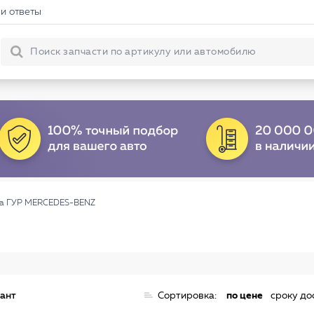
и ответы
а ГУР MERCEDES-BENZ
иант
Сортировка:
по цене
сроку до