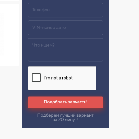
Подобрать запчасть!
Подберем лучший вариант
за 20 минут!