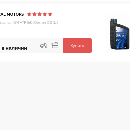
RAL MOTORS
рансм. GM ATF 961 (Dexron DII) (1л)
Купить
 в наличии