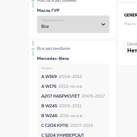
Масла и автохимия
Масла ГУР
GENE
Производитель
Масло т
Цена
Все автомобили
Нет
Mercedes-Benz
Модель
A W169
2004-2012
A W176
2013-по н.в.
A207 КАБРИОЛЕТ
2009-2017
B W245
2005-2011
B W246
2011-по н.в.
C C204 КУПЕ
2007-2015
C S204 УНИВЕРСАЛ