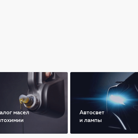
алог масел
Автосвет
втохимии
и лампы