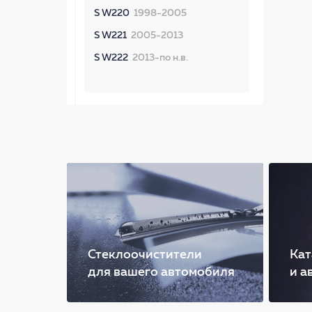
S W220
1998-2005
S W221
2005-2013
S W222
2013-по н.в.
Стеклоочистители
Кат
для вашего автомобиля
и а