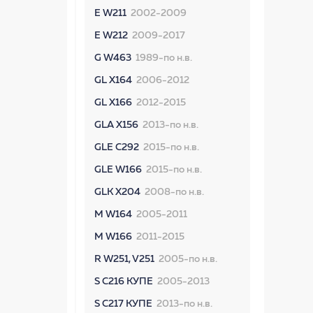
E W211
2002-2009
E W212
2009-2017
G W463
1989-по н.в.
GL X164
2006-2012
GL X166
2012-2015
GLA X156
2013-по н.в.
GLE C292
2015-по н.в.
GLE W166
2015-по н.в.
GLK X204
2008-по н.в.
M W164
2005-2011
M W166
2011-2015
R W251, V251
2005-по н.в.
S C216 КУПЕ
2005-2013
S C217 КУПЕ
2013-по н.в.