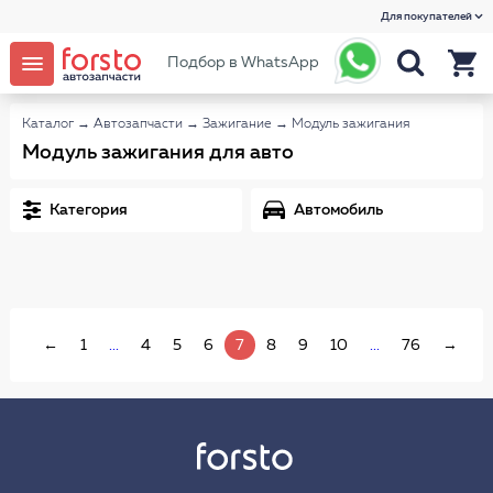
Для покупателей
Подбор в WhatsApp
Каталог
→
Автозапчасти
→
Зажигание
→
Модуль зажигания
Модуль зажигания для авто
Категория
Автомобиль
←
1
...
4
5
6
7
8
9
10
...
76
→