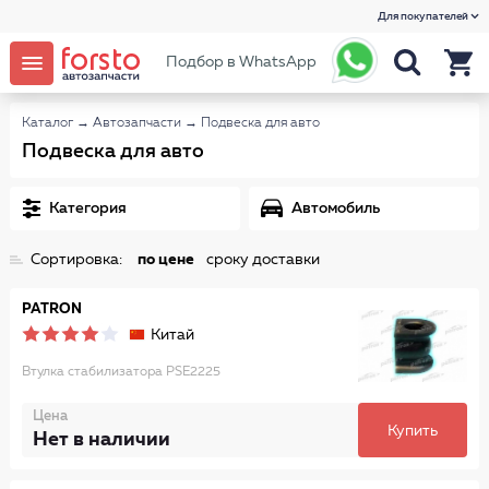
Для покупателей
Подбор в WhatsApp
Каталог
→
Автозапчасти
→
Подвеска для авто
Подвеска для авто
Категория
Автомобиль
Сортировка:
по цене
сроку доставки
PATRON
Китай
Втулка стабилизатора PSE2225
Цена
Купить
Нет в наличии