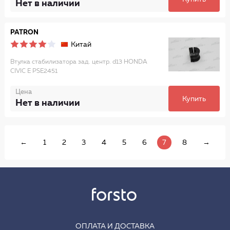
Нет в наличии
PATRON
Китай
Втулка стабилизатора зад. центр. d13 HONDA
CIVIC E PSE2451
Цена
Купить
Нет в наличии
←
1
2
3
4
5
6
7
8
→
ОПЛАТА И ДОСТАВКА