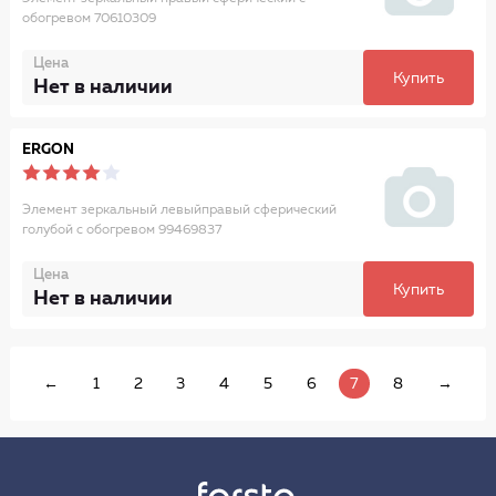
обогревом 70610309
Цена
Купить
Нет в наличии
ERGON
Элемент зеркальный левыйправый сферический
голубой с обогревом 99469837
Цена
Купить
Нет в наличии
←
1
2
3
4
5
6
7
8
→