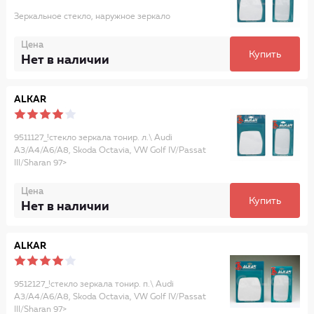
Зеркальное стекло, наружное зеркало
Цена
Купить
Нет в наличии
ALKAR
9511127_!стекло зеркала тонир. л.\ Audi
A3/A4/A6/A8, Skoda Octavia, VW Golf IV/Passat
III/Sharan 97>
Цена
Купить
Нет в наличии
ALKAR
9512127_!стекло зеркала тонир. п.\ Audi
A3/A4/A6/A8, Skoda Octavia, VW Golf IV/Passat
III/Sharan 97>