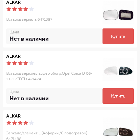
ALKAR
Вставка зеркала 6471387
Цена
Купить
Нет в наличии
ALKAR
Вставка зерк.лев.асфер.обогр.Opel Corsa D 06-
1.1-1.7CDTI 6471424
Цена
Купить
Нет в наличии
ALKAR
Зеркало/элемент L [Асферич./С подогревом]
6471438